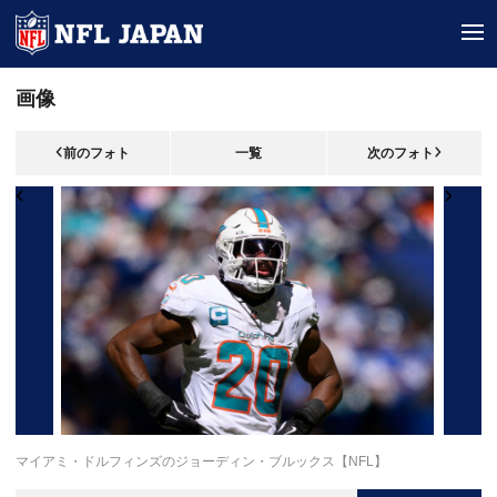
tog
画像
前のフォト
一覧
次のフォト
マイアミ・ドルフィンズのジョーディン・ブルックス【NFL】