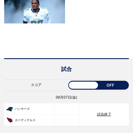
試合
スコア
OFF
08月07日(金)
33
パンサーズ
試合終了
30
カーディナルス