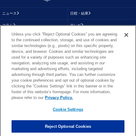
ニュース
日程・結果
コラム
テレビ
Unless you click “Reject Optional Cookies” you are agreeing
動画
画像
to the continued collection, storage, and use of cookies and
similar technologies (e.g., pixels) on this specific property,
チーム
順位表
device, and browser. Cookies and similar technologies are
used for a variety of purposes such as enhancing site
選手成績
About NFL
navigation, analyzing site usage, and assisting in our
marketing and advertising efforts, including targeted
More NFL
特集
advertising through third parties. You can further customize
your cookie preferences and opt out of optional cookies by
clicking the “Cookies Settings” link in this banner or in the
footer of this website’s homepage. For more information,
TOP
お問い合わせ
FAQ
please refer to our
Privacy Policy.
利用規約
プライバシーポリシー
プライバシー設定
RSS概要
NFL.COM
Cookie Settings
Copyright © NFL JAPAN.COM.All Rights Reserved.
Copyright © LY Corporation. All Rights Reserved.
Reject Optional Cookies
PHOTO BY AP Images / PHOTO BY Getty Images
Cookie Settings