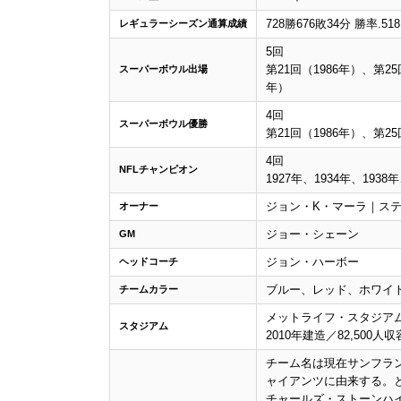
728勝676敗34分 勝率.51
レギュラーシーズン通算成績
5回
第21回（1986年）、第25
スーパーボウル出場
年）
4回
スーパーボウル優勝
第21回（1986年）、第25
4回
NFLチャンピオン
1927年、1934年、1938年
ジョン・K・マーラ｜ス
オーナー
ジョー・シェーン
GM
ジョン・ハーボー
ヘッドコーチ
ブルー、レッド、ホワイ
チームカラー
メットライフ・スタジア
スタジアム
2010年建造／82,500人収
チーム名は現在サンフラ
ャイアンツに由来する。と
チャールズ・ストーンハ