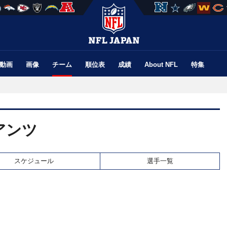
動画
画像
チーム
順位表
成績
About NFL
特集
アンツ
スケジュール
選手一覧