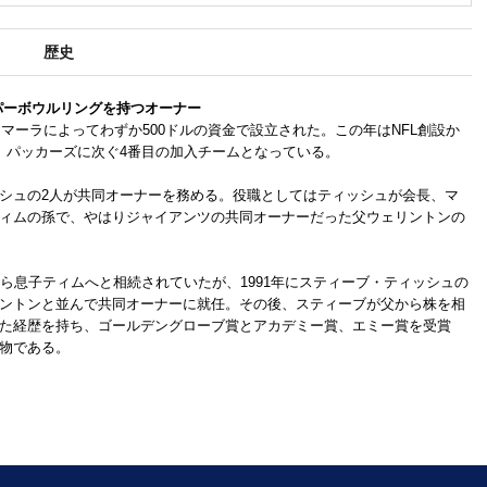
歴史
パーボウルリングを持つオーナー
・マーラによってわずか500ドルの資金で設立された。この年はNFL創設か
、パッカーズに次ぐ4番目の加入チームとなっている。
シュの2人が共同オーナーを務める。役職としてはティッシュが会長、マ
ィムの孫で、やはりジャイアンツの共同オーナーだった父ウェリントンの
ら息子ティムへと相続されていたが、1991年にスティーブ・ティッシュの
ントンと並んで共同オーナーに就任。その後、スティーブが父から株を相
た経歴を持ち、ゴールデングローブ賞とアカデミー賞、エミー賞を受賞
物である。