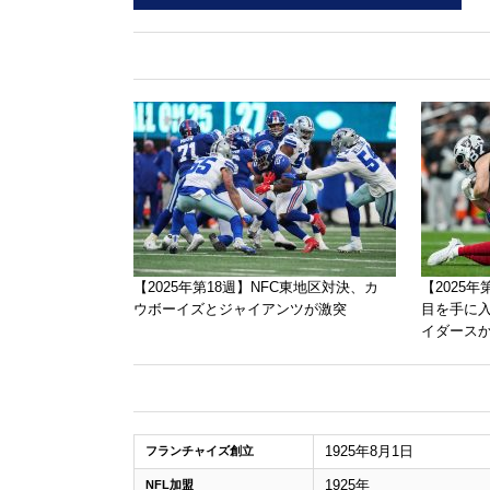
【2025年第18週】NFC東地区対決、カ
【2025
ウボーイズとジャイアンツが激突
目を手に
イダース
1925年8月1日
フランチャイズ創立
1925年
NFL加盟