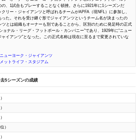
の、1試合もプレーすることなく頓挫。さらに1921年に1シーズンだ
クリー・ジャイアンツと呼ばれるチームがAPFA（現NFL）に参加し、
あった。それを受け継ぐ形でジャイアンツというチーム名が決まったの
アンツとは組織もオーナーも別であることから、区別のために発足時の正式
ショナル・リーグ・フットボール・カンパニー”であり、1929年に“ニュー
ジャイアンツ”となった。この正式名称は現在に至るまで変更されていな
ニューヨーク・ジャイアンツ
メットライフ・スタジアム
過去5シーズンの成績
位）
位）
位）
3位）
位）