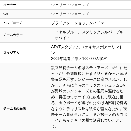
ジェリー・ジョーンズ
オーナー
ジェリー・ジョーンズ
GM
ブライアン・ショッテンハイマー
ヘッドコーチ
ロイヤルブルー、メタリックシルバーブルー
チームカラー
、ホワイト
AT&Tスタジアム （テキサス州アーリント
ン）
スタジアム
2009年建造／最大100,000人収容
設立当初チーム名はスティアーズ（雄牛）だ
ったが、数週間後に推す意見が多かった国境
警備隊を示すレンジャースに変更された。し
かし、さらに当時のテックス・シュラムGM
が野球のレンジャーズとの混同を避けるた
め、再度カウボーイズに改名して現在に至
る。カウボーイが選ばれたのは西部劇で有名
なようにテキサス州は牧畜が盛んなため。実
チーム名の由来
際チーム創設当時には、まだ数千人のカウボ
ーイたちがテキサス州で活躍していたとい
う。