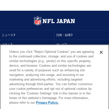
ニュース
日程・結果
コラム
テレビ
Unless you click “Reject Optional Cookies” you are agreeing
動画
画像
to the continued collection, storage, and use of cookies and
similar technologies (e.g., pixels) on this specific property,
チーム
順位表
device, and browser. Cookies and similar technologies are
used for a variety of purposes such as enhancing site
選手成績
About NFL
navigation, analyzing site usage, and assisting in our
marketing and advertising efforts, including targeted
More NFL
特集
advertising through third parties. You can further customize
your cookie preferences and opt out of optional cookies by
clicking the “Cookies Settings” link in this banner or in the
footer of this website’s homepage. For more information,
TOP
お問い合わせ
FAQ
please refer to our
Privacy Policy.
利用規約
プライバシーポリシー
プライバシー設定
RSS概要
NFL.COM