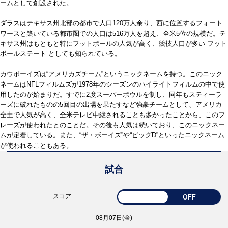
ームとして創設された。
ダラスはテキサス州北部の都市で人口120万人余り、西に位置するフォート
ワースと築いている都市圏での人口は516万人を超え、全米5位の規模だ。テ
キサス州はもともと特にフットボールの人気が高く、競技人口が多い”フット
ボールステート”としても知られている。
カウボーイズは“アメリカズチーム”というニックネームを持つ。このニック
ネームはNFLフィルムズが1978年のシーズンのハイライトフィルムの中で使
用したのが始まりだ。すでに2度スーパーボウルを制し、同年もスティーラ
ーズに破れたものの5回目の出場を果たすなど強豪チームとして、アメリカ
全土で人気が高く、全米テレビ中継されることも多かったことから、このフ
レーズが使われたとのことだ。その後も人気は続いており、このニックネー
ムが定着している。また、“ザ・ボーイズ”や“ビッグD”といったニックネーム
が使われることもある。
試合
スコア
OFF
08月07日(金)