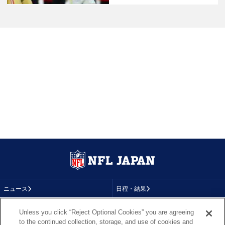
ニュース
日程・結果
コラム
テレビ
Unless you click “Reject Optional Cookies” you are agreeing
to the continued collection, storage, and use of cookies and