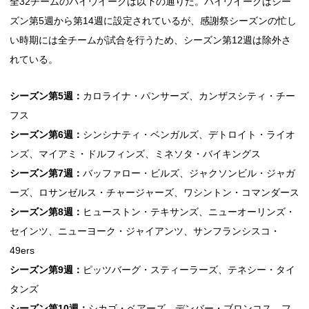
全32チームのバイウイークは以下の通りだ。バイウイークはシー
ズン第5週から第14週に設定されているが、感謝祭シーズンの忙し
い時期には全チームが試合を行うため、シーズン第12週は除外さ
れている。
シーズン第5週：
カロライナ・パンサーズ、カンザスシティ・チー
フス
シーズン第6週：
シンシナティ・ベンガルズ、デトロイト・ライオ
ンズ、マイアミ・ドルフィンズ、ミネソタ・バイキングス
シーズン第7週：
バッファロー・ビルズ、ジャクソンビル・ジャガ
ーズ、ロサンゼルス・チャージャーズ、ワシントン・コマンダース
シーズン第8週：
ヒューストン・テキサンズ、ニューオーリンズ・
セインツ、ニューヨーク・ジャイアンツ、サンフランシスコ・
49ers
シーズン第9週：
ピッツバーグ・スティーラーズ、テネシー・タイ
タンズ
シーズン第10週：
シカゴ・ベアーズ、デンバー・ブロンコス、フ