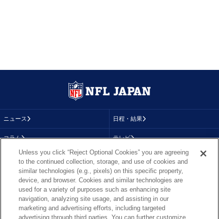
ニュース
日程・結果
コラム
テレビ
Unless you click “Reject Optional Cookies” you are agreeing
動画
画像
to the continued collection, storage, and use of cookies and
similar technologies (e.g., pixels) on this specific property,
チーム
順位表
device, and browser. Cookies and similar technologies are
used for a variety of purposes such as enhancing site
選手成績
About NFL
navigation, analyzing site usage, and assisting in our
marketing and advertising efforts, including targeted
More NFL
特集
advertising through third parties. You can further customize