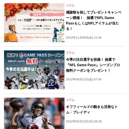
コラム
感謝祭を祝してプレゼントキャンペ
ーン開催！ 抽選でNFL Game
PassもしくはNFLアイテムが当た
る！
2022年11月09日(水) 11:30
コラム
今季の注目選手を投稿！ 抽選で
『NFL Game Pass』シーズンプロ
無料クーポンをプレゼント！
2022年08月12日(金) 07:50
コラム
オフフィールドの動きも活発なト
ム・ブレイディ
2022年05月23日(月) 08:29