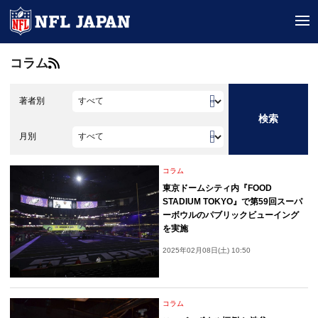
tog
コラム
著者別
検索
月別
コラム
東京ドームシティ内『FOOD
STADIUM TOKYO』で第59回スーパ
ーボウルのパブリックビューイング
を実施
2025年02月08日(土) 10:50
コラム