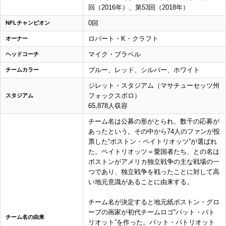
回（2016年）、第53回（2018年）
0回
NFLチャンピオン
ロバート・K・クラフト
オーナー
マイク・ブラベル
ヘッドコーチ
ブルー、レッド、シルバー、ホワイト
チームカラー
ジレット・スタジアム（マサチューセッツ州
フォックスボロ）
スタジアム
65,878人収容
チーム名は公募の形がとられ、数千の応募が
あったという。その中から74人のファンが投
票した“ボストン・ペイトリオッツ”が選ばれ
た。ペイトリオッツ＝愛国者たち、との名は
ボストンがアメリカ独立戦争の主な戦場の一
つであり、独立戦争を戦ったことに対して高
い地元意識があることに由来する。
チーム名が決定すると地元紙ボストン・グロ
ーブの画家が初代チームロゴ“パット・パト
チーム名の由来
リオット”を作った。パット・パトリオット