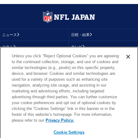
ニュース
日程・結果
コラム
テレビ
Unless you click “Reject Optional Cookies” you are agreeing
動画
画像
to the continued collection, storage, and use of cookies and
similar technologies (e.g., pixels) on this specific property,
チーム
順位表
device, and browser. Cookies and similar technologies are
used for a variety of purposes such as enhancing site
選手成績
About NFL
navigation, analyzing site usage, and assisting in our
marketing and advertising efforts, including targeted
More NFL
特集
advertising through third parties. You can further customize
your cookie preferences and opt out of optional cookies by
clicking the “Cookies Settings” link in this banner or in the
footer of this website’s homepage. For more information,
TOP
お問い合わせ
FAQ
please refer to our
Privacy Policy.
利用規約
プライバシーポリシー
プライバシー設定
RSS概要
NFL.COM
Cookie Settings