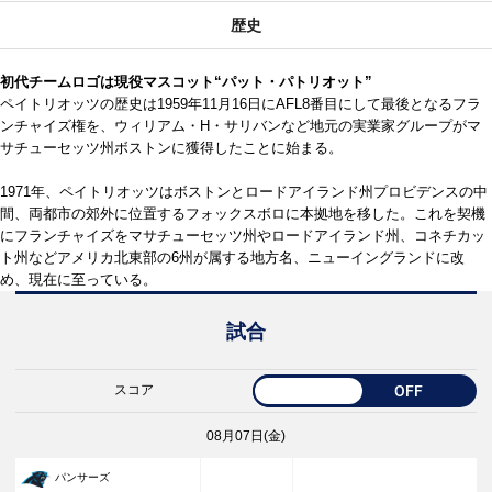
歴史
初代チームロゴは現役マスコット“パット・パトリオット”
ペイトリオッツの歴史は1959年11月16日にAFL8番目にして最後となるフラ
ンチャイズ権を、ウィリアム・H・サリバンなど地元の実業家グループがマ
サチューセッツ州ボストンに獲得したことに始まる。
1971年、ペイトリオッツはボストンとロードアイランド州プロビデンスの中
間、両都市の郊外に位置するフォックスボロに本拠地を移した。これを契機
にフランチャイズをマサチューセッツ州やロードアイランド州、コネチカッ
ト州などアメリカ北東部の6州が属する地方名、ニューイングランドに改
め、現在に至っている。
試合
スコア
OFF
08月07日(金)
パンサーズ