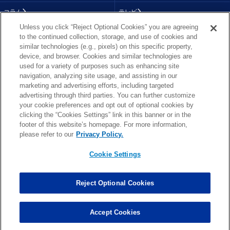
コラム
テレビ
Unless you click “Reject Optional Cookies” you are agreeing
動画
画像
to the continued collection, storage, and use of cookies and
similar technologies (e.g., pixels) on this specific property,
チーム
順位表
device, and browser. Cookies and similar technologies are
used for a variety of purposes such as enhancing site
選手成績
About NFL
navigation, analyzing site usage, and assisting in our
marketing and advertising efforts, including targeted
More NFL
特集
advertising through third parties. You can further customize
your cookie preferences and opt out of optional cookies by
clicking the “Cookies Settings” link in this banner or in the
footer of this website’s homepage. For more information,
TOP
お問い合わせ
FAQ
please refer to our
Privacy Policy.
利用規約
プライバシーポリシー
プライバシー設定
RSS概要
NFL.COM
Cookie Settings
Copyright © NFL JAPAN.COM.All Rights Reserved.
Copyright © LY Corporation. All Rights Reserved.
Reject Optional Cookies
PHOTO BY AP Images / PHOTO BY Getty Images
Cookie Settings
Accept Cookies