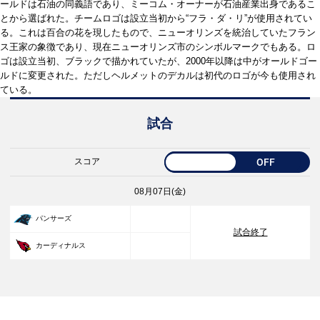
ールドは石油の同義語であり、ミーコム・オーナーが石油産業出身であるこ
とから選ばれた。チームロゴは設立当初から“フラ・ダ・リ”が使用されてい
る。これは百合の花を現したもので、ニューオリンズを統治していたフラン
ス王家の象徴であり、現在ニューオリンズ市のシンボルマークでもある。ロ
ゴは設立当初、ブラックで描かれていたが、2000年以降は中がオールドゴー
ルドに変更された。ただしヘルメットのデカルは初代のロゴが今も使用され
ている。
試合
スコア
OFF
08月07日(金)
33
パンサーズ
試合終了
30
カーディナルス