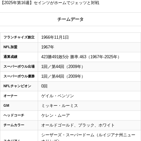
【2025年第16週】セインツがホームでジェッツと対戦
チームデータ
1966年11月1日
フランチャイズ創立
1967年
NFL加盟
423勝491敗5分 勝率.463（1967年-2025年）
通算成績
1回／第44回（2009年）
スーパーボウル出場
1回／第44回（2009年）
スーパーボウル優勝
0回
NFLチャンピオン
ゲイル・ベンソン
オーナー
ミッキー・ルーミス
GM
ケレン・ムーア
ヘッドコーチ
オールドゴールド、ブラック、ホワイト
チームカラー
シーザーズ・スーパードーム（ルイジアナ州ニュー