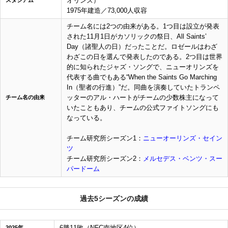
オリンズ）
スタジアム
1975年建造／73,000人収容
チーム名には2つの由来がある。1つ目は設立が発表
された11月1日がカソリックの祭日、All Saints’
Day（諸聖人の日）だったことだ。ロゼールはわざ
わざこの日を選んで発表したのである。2つ目は世界
的に知られたジャズ・ソングで、ニューオリンズを
代表する曲でもある“When the Saints Go Marching
In（聖者の行進）”だ。同曲を演奏していたトランペ
ッターのアル・ハートがチームの少数株主になって
チーム名の由来
いたこともあり、チームの公式ファイトソングにも
なっている。
チーム研究所シーズン1：
ニューオーリンズ・セイン
ツ
チーム研究所シーズン2：
メルセデス・ベンツ・スー
パードーム
過去5シーズンの成績
6勝11敗（NFC南地区4位）
2025年