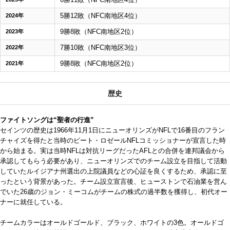
5勝12敗（NFC南地区4位）
2024年
9勝8敗（NFC南地区2位）
2023年
7勝10敗（NFC南地区3位）
2022年
9勝8敗（NFC南地区2位）
2021年
歴史
ファイトソングは“聖者の行進”
セインツの歴史は1966年11月1日にニューオリンズがNFLで16番目のフラン
チャイズを得たと当時のピート・ロゼールNFLコミッショナーが宣言した時
から始まる。実は当時NFLは対抗リーグだったAFLとの合併を連邦議会から
承認してもらう必要があり、ニューオリンズでのチーム設立を目指して活動
していたルイジアナ州選出の上院議員などの心証を良くするため、承認に至
ったという背景があった。チーム設立宣言後、ヒューストンで石油業を営ん
でいた26歳のジョン・ミーコムがチームの株式の過半数を獲得し、初代オー
ナーに就任している。
チームカラーはオールドゴールド、ブラック、ホワイトの3色。オールドゴ