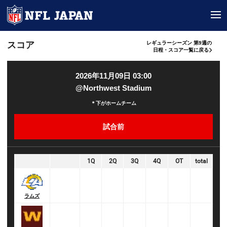
tog
スコア
レギュラーシーズン 第9週の
日程・スコア一覧に戻る
2026年11月09日 03:00
@Northwest Stadium
＊下がホームチーム
試合前
1Q
2Q
3Q
4Q
OT
total
ラムズ