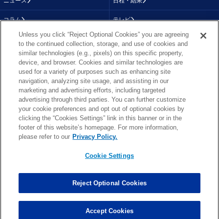
ニュース
日程・結果
コラム
テレビ
Unless you click “Reject Optional Cookies” you are agreeing
動画
画像
to the continued collection, storage, and use of cookies and
similar technologies (e.g., pixels) on this specific property,
チーム
順位表
device, and browser. Cookies and similar technologies are
used for a variety of purposes such as enhancing site
選手成績
About NFL
navigation, analyzing site usage, and assisting in our
marketing and advertising efforts, including targeted
More NFL
特集
advertising through third parties. You can further customize
your cookie preferences and opt out of optional cookies by
clicking the “Cookies Settings” link in this banner or in the
footer of this website’s homepage. For more information,
TOP
お問い合わせ
FAQ
please refer to our
Privacy Policy.
利用規約
プライバシーポリシー
プライバシー設定
RSS概要
NFL.COM
Cookie Settings
Copyright © NFL JAPAN.COM.All Rights Reserved.
Copyright © LY Corporation. All Rights Reserved.
Reject Optional Cookies
PHOTO BY AP Images / PHOTO BY Getty Images
Cookie Settings
Accept Cookies