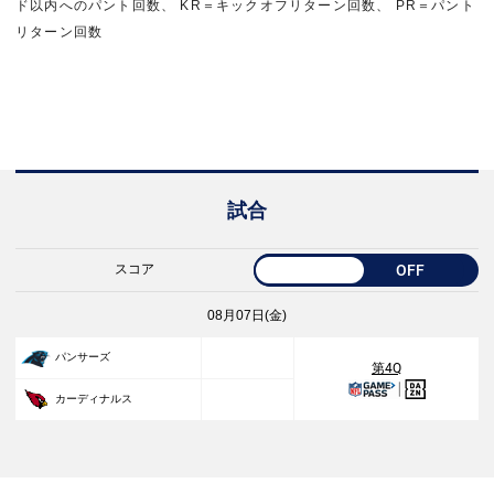
ド以内へのパント回数、 KR＝キックオフリターン回数、 PR＝パント
リターン回数
試合
スコア
OFF
08月07日(金)
27
パンサーズ
第4Q
23
カーディナルス