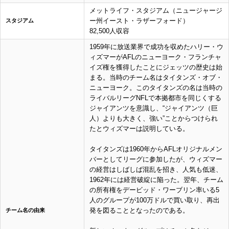
メットライフ・スタジアム（ニュージャージ
ー州イースト・ラザーフォード）
スタジアム
82,500人収容
1959年に放送業界で成功を収めたハリー・ウ
ィズマーがAFLのニューヨーク・フランチャ
イズ権を獲得したことにジェッツの歴史は始
まる。当時のチーム名はタイタンズ・オブ・
ニューヨーク。このタイタンズの名は当時の
ライバルリーグNFLで本拠都市を同じくする
ジャイアンツを意識し、“ジャイアンツ（巨
人）よりも大きく、強い”ことからつけられ
たとウィズマーは説明している。
タイタンズは1960年からAFLオリジナルメン
バーとしてリーグに参加したが、ウィズマー
の経営はしばしば混乱を招き、人気も低迷、
1962年には経営破綻に陥った。翌年、チーム
の所有権をデービッド・ワーブリン率いる5
人のグループが100万ドルで買い取り、再出
発を図ることとなったのである。
チーム名の由来