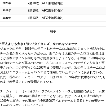
7勝10敗（AFC東地区3位）
2023年
7勝10敗（AFC東地区4位）
2022年
4勝13敗（AFC東地区4位）
2021年
歴史
“巨人よりも大きく強い”タイタンズ、今の名をジェッツ
ジェッツの初年、1963年に使用されたチームロゴは緑のジェット機型の中に
チーム名が白く入ったものだった。翌年からは現在のチームロゴと配色は違
うが基本デザインが同じものが使用されるようになる。その後、1978年から
ロゴはチーム名が基本のものに、さらにユニフォームのデザインも大きく変
更された。このデザインは1997年まで使用されたが、次の年にはチームロゴ
およびユニフォームとも1977年まで使用していたデザインに戻されている。
ただ、現在のチームカラーのグリーンは1960、1970年代に使用されていたも
のより若干濃いものが使用されている。
チームオーナーは2代目グループの1人レオン・ヘスが段階的に残るチーム株
式を購入し、1984年に単独オーナーとなった。だが、ヘスも血液の病気で
1999年に逝去。その遺族から6億3500万ドルでチームを買収したのが現オー
ナーのウッディ・ジョンソンだ。