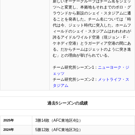
新しいオーナーグループはチーム名をジェッ
ツへと変更し、本拠地もそれまでのポロ・グ
ラウンドから新設のシェイ・スタジアムに遷
ることを発表した。チーム名については「時
代は今、ジェット時代に突入した。ホームフ
ィールドのシェイ・スタジアムはわれわれが
誇るアイドルワイルド空港（現ジョン・F・
ケネディ空港）とラガーディア空港の間にあ
る。だからチームはジェットのように突き進
む」との理由が挙げられている。
チーム研究所シーズン1：
ニューヨーク・ジ
ェッツ
チーム研究所シーズン2：
メットライフ・ス
タジアム
過去5シーズンの成績
3勝14敗（AFC東地区4位）
2025年
5勝12敗（AFC東地区3位）
2024年