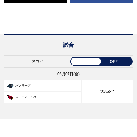
試合
スコア
OFF
08月07日(金)
33
パンサーズ
試合終了
30
カーディナルス