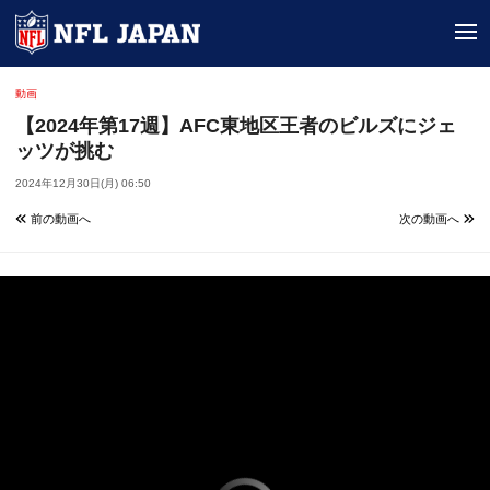
tog
動画
【2024年第17週】AFC東地区王者のビルズにジェ
ッツが挑む
2024年12月30日(月) 06:50
前の動画へ
次の動画へ