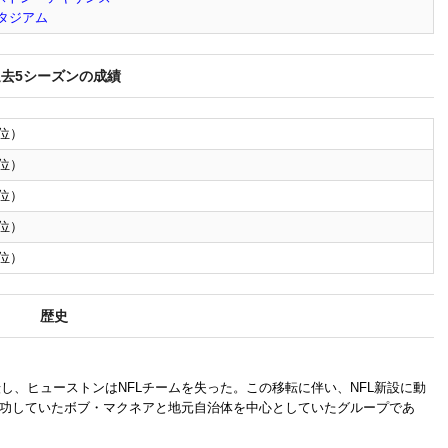
スタジアム
過去5シーズンの成績
2位）
1位）
1位）
4位）
3位）
歴史
転し、ヒューストンはNFLチームを失った。この移転に伴い、NFL新設に動
功していたボブ・マクネアと地元自治体を中心としていたグループであ