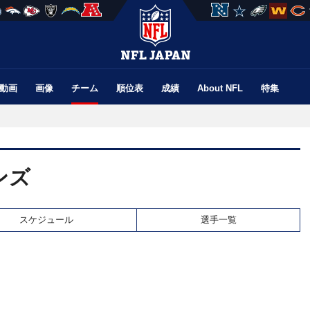
動画
画像
チーム
順位表
成績
About NFL
特集
ンズ
スケジュール
選手一覧