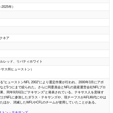
年-2025年）
マクネア
ルレッド、リバティホワイト
キサス州ヒューストン）
ヒューストンNFL 2002“により選定作業が行われ、2000年3月にアポ
など5つにまで絞られた。さらに同委員会とNFLの資産運営会社NFLプロ
果、同年9月6日に“テキサンズ”と発表されている。テキサス人を意味す
年だけNFLに参加したダラス・テキサンズや、現チーフスがAFL時代にやは
たほか、消滅したWFLやCFLのチームが使用していたことがある。
ストン・テキサンズ