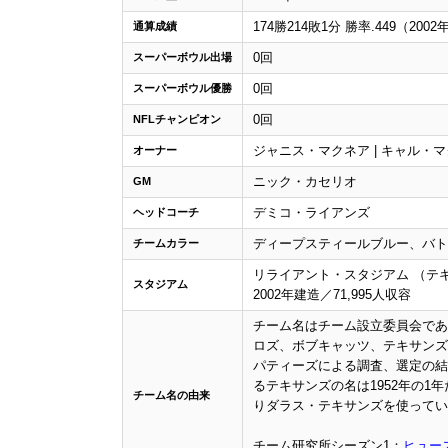
174勝214敗1分 勝率.449（2002
通算成績
0回
スーパーボウル出場
0回
スーパーボウル優勝
0回
NFLチャンピオン
ジャニス・マクネア | キャル・
オーナー
ニック・カセリオ
GM
デミコ・ライアンズ
ヘッドコーチ
ディープスティールブルー、バト
チームカラー
リライアント・スタジアム （テ
スタジアム
2002年建造／71,995人収容
チーム名はチーム設立委員会である“
ロズ、ボブキャッツ、テキサンズ
パティーズによる調査、選定の結
るテキサンズの名は1952年の1
チーム名の由来
りダラス・テキサンズを使ってい
チーム研究所シーズン1：
ヒュー