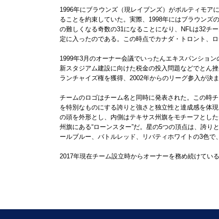
1996年にブラウンズ（現レイブンズ）がボルティモア
ることを約束していた。実際、1998年にはブラウン
の難しくなる奇数の31になることになり、NFLは32
定に入ったのである。この時点でカナダ・トロント、ロ
1999年3月のオーナー会議でいったんエキスパンショ
新スタジアム建設に向けた税金の投入問題などでとん挫
ランチャイズ権を獲得、2002年からのリーグ参入が決
チームのロゴはチーム名と同時に発表された。この時チ
を特別なものにする誇りと強さと独立性と達成感を体現
の頭を外形とし、内側はテキサス州旗をモチーフとした
州旗にある“ローンスター”だ。星の5つの頂点は、誇
ールブルー、バトルレッド、リバティホワイトの3色で
2017年現在チーム設立時からオーナーを務め続けて