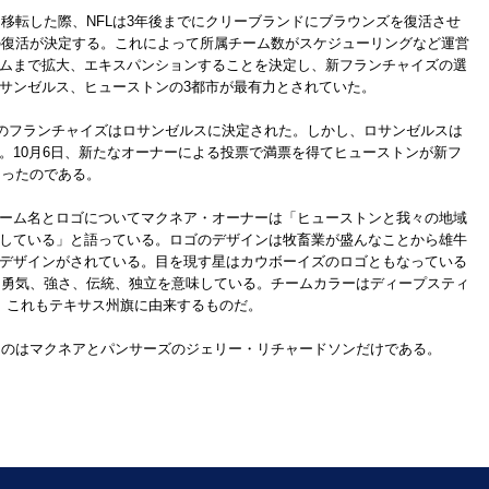
に移転した際、NFLは3年後までにクリーブランドにブラウンズを復活させ
ズの復活が決定する。これによって所属チーム数がスケジューリングなど運営
チームまで拡大、エキスパンションすることを決定し、新フランチャイズの選
サンゼルス、ヒューストンの3都市が最有力とされていた。
ンのフランチャイズはロサンゼルスに決定された。しかし、ロサンゼルスは
。10月6日、新たなオーナーによる投票で満票を得てヒューストンが新フ
まったのである。
ーム名とロゴについてマクネア・オーナーは「ヒューストンと我々の地域
している」と語っている。ロゴのデザインは牧畜業が盛んなことから雄牛
デザインがされている。目を現す星はカウボーイズのロゴともなっている
りと勇気、強さ、伝統、独立を意味している。チームカラーはディープスティ
、これもテキサス州旗に由来するものだ。
いるのはマクネアとパンサーズのジェリー・リチャードソンだけである。