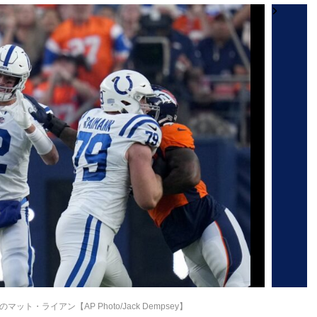
ト・ライアン【AP Photo/Jack Dempsey】