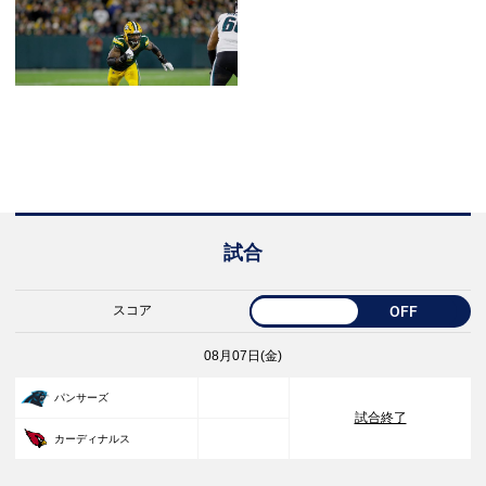
試合
スコア
OFF
08月07日(金)
33
パンサーズ
試合終了
30
カーディナルス