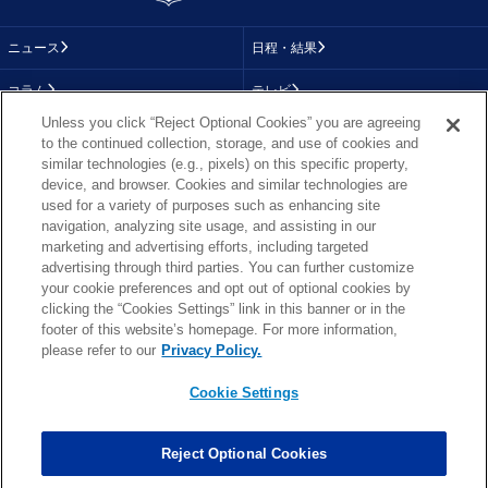
ニュース
日程・結果
コラム
テレビ
Unless you click “Reject Optional Cookies” you are agreeing
動画
画像
to the continued collection, storage, and use of cookies and
similar technologies (e.g., pixels) on this specific property,
チーム
順位表
device, and browser. Cookies and similar technologies are
used for a variety of purposes such as enhancing site
選手成績
About NFL
navigation, analyzing site usage, and assisting in our
marketing and advertising efforts, including targeted
More NFL
特集
advertising through third parties. You can further customize
your cookie preferences and opt out of optional cookies by
clicking the “Cookies Settings” link in this banner or in the
footer of this website’s homepage. For more information,
TOP
お問い合わせ
FAQ
please refer to our
Privacy Policy.
利用規約
プライバシーポリシー
プライバシー設定
RSS概要
NFL.COM
Cookie Settings
Copyright © NFL JAPAN.COM.All Rights Reserved.
Copyright © LY Corporation. All Rights Reserved.
Reject Optional Cookies
PHOTO BY AP Images / PHOTO BY Getty Images
Cookie Settings