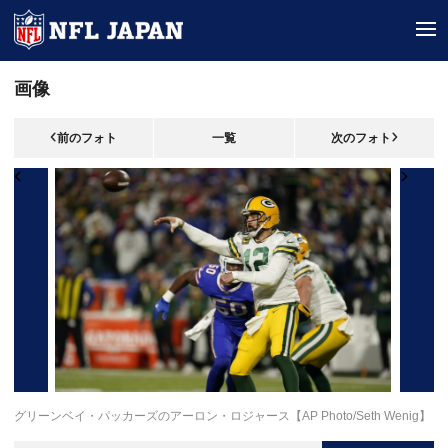
tog
画像
前のフォト
一覧
次のフォト
グリーンベイ・パッカーズのアーロン・ロジャース【AP Photo/Seth Wenig】