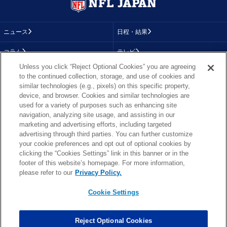
ニュース
日程・結果
コラム
テレビ
Unless you click “Reject Optional Cookies” you are agreeing
動画
画像
to the continued collection, storage, and use of cookies and
similar technologies (e.g., pixels) on this specific property,
チーム
順位表
device, and browser. Cookies and similar technologies are
used for a variety of purposes such as enhancing site
選手成績
About NFL
navigation, analyzing site usage, and assisting in our
marketing and advertising efforts, including targeted
More NFL
特集
advertising through third parties. You can further customize
your cookie preferences and opt out of optional cookies by
clicking the “Cookies Settings” link in this banner or in the
footer of this website’s homepage. For more information,
TOP
お問い合わせ
FAQ
please refer to our
Privacy Policy.
利用規約
プライバシーポリシー
プライバシー設定
RSS概要
NFL.COM
Cookie Settings
Copyright © NFL JAPAN.COM.All Rights Reserved.
Copyright © LY Corporation. All Rights Reserved.
Reject Optional Cookies
PHOTO BY AP Images / PHOTO BY Getty Images