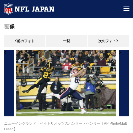
tog
画像
前のフォト
一覧
次のフォト
ニューイングランド・ペイトリオッツのハンター・ヘンリー【AP Photo/Matt
Freed】