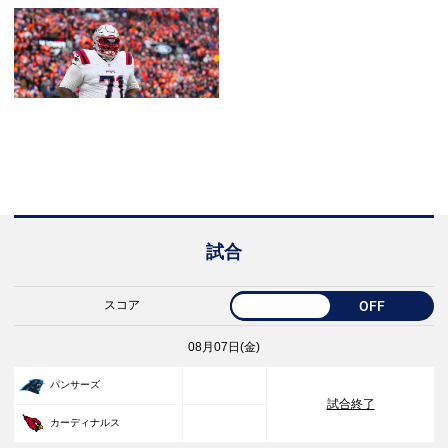
試合
スコア
OFF
08月07日(金)
33
パンサーズ
試合終了
30
カーディナルス