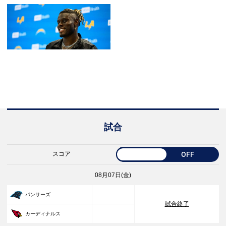
試合
スコア
OFF
08月07日(金)
33
パンサーズ
試合終了
30
カーディナルス