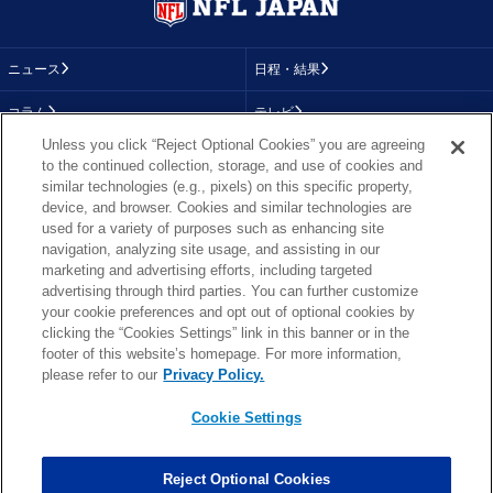
ニュース
日程・結果
コラム
テレビ
Unless you click “Reject Optional Cookies” you are agreeing
動画
画像
to the continued collection, storage, and use of cookies and
similar technologies (e.g., pixels) on this specific property,
チーム
順位表
device, and browser. Cookies and similar technologies are
used for a variety of purposes such as enhancing site
選手成績
About NFL
navigation, analyzing site usage, and assisting in our
marketing and advertising efforts, including targeted
More NFL
特集
advertising through third parties. You can further customize
your cookie preferences and opt out of optional cookies by
clicking the “Cookies Settings” link in this banner or in the
footer of this website’s homepage. For more information,
TOP
お問い合わせ
FAQ
please refer to our
Privacy Policy.
利用規約
プライバシーポリシー
プライバシー設定
RSS概要
NFL.COM
Cookie Settings
Copyright © NFL JAPAN.COM.All Rights Reserved.
Copyright © LY Corporation. All Rights Reserved.
Reject Optional Cookies
PHOTO BY AP Images / PHOTO BY Getty Images