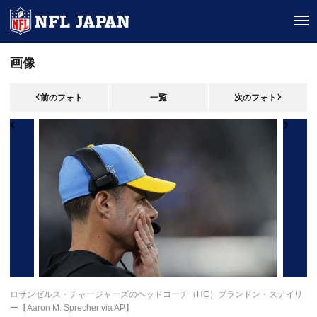
tog
画像
前のフォト
一覧
次のフォト
ロサンゼルス・チャージャーズのヘッドコーチ（HC）ブランドン・ステイリ
ー【Aaron M. Sprecher via AP】