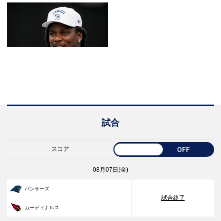
試合
スコア
OFF
08月07日(金)
33
パンサーズ
試合終了
30
カーディナルス