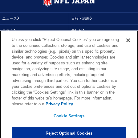
ニュース
日程・結果
コラム
テレビ
Unless you click “Reject Optional Cookies” you are agreeing
動画
画像
to the continued collection, storage, and use of cookies and
similar technologies (e.g., pixels) on this specific property,
チーム
順位表
device, and browser. Cookies and similar technologies are
used for a variety of purposes such as enhancing site
選手成績
About NFL
navigation, analyzing site usage, and assisting in our
marketing and advertising efforts, including targeted
More NFL
特集
advertising through third parties. You can further customize
your cookie preferences and opt out of optional cookies by
clicking the “Cookies Settings” link in this banner or in the
footer of this website’s homepage. For more information,
TOP
お問い合わせ
FAQ
please refer to our
Privacy Policy.
利用規約
プライバシーポリシー
プライバシー設定
RSS概要
NFL.COM
Cookie Settings
Copyright © NFL JAPAN.COM.All Rights Reserved.
Copyright © LY Corporation. All Rights Reserved.
Reject Optional Cookies
PHOTO BY AP Images / PHOTO BY Getty Images