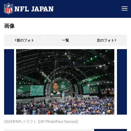
tog
画像
前のフォト
一覧
次のフォト
2024年NFLドラフト【AP Photo/Paul Sancya】