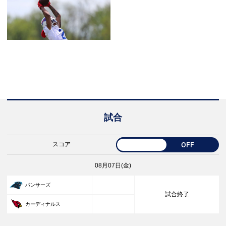
試合
スコア
OFF
08月07日(金)
33
パンサーズ
試合終了
30
カーディナルス