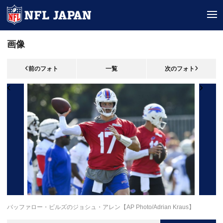
tog
画像
前のフォト
一覧
次のフォト
バッファロー・ビルズのジョシュ・アレン【AP Photo/Adrian Kraus】