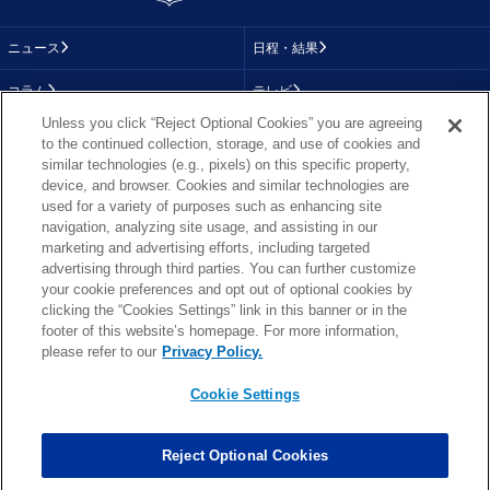
ニュース
日程・結果
コラム
テレビ
Unless you click “Reject Optional Cookies” you are agreeing
動画
画像
to the continued collection, storage, and use of cookies and
similar technologies (e.g., pixels) on this specific property,
チーム
順位表
device, and browser. Cookies and similar technologies are
used for a variety of purposes such as enhancing site
選手成績
About NFL
navigation, analyzing site usage, and assisting in our
marketing and advertising efforts, including targeted
More NFL
特集
advertising through third parties. You can further customize
your cookie preferences and opt out of optional cookies by
clicking the “Cookies Settings” link in this banner or in the
footer of this website’s homepage. For more information,
TOP
お問い合わせ
FAQ
please refer to our
Privacy Policy.
利用規約
プライバシーポリシー
プライバシー設定
RSS概要
NFL.COM
Cookie Settings
Copyright © NFL JAPAN.COM.All Rights Reserved.
Copyright © LY Corporation. All Rights Reserved.
Reject Optional Cookies
PHOTO BY AP Images / PHOTO BY Getty Images
Cookie Settings