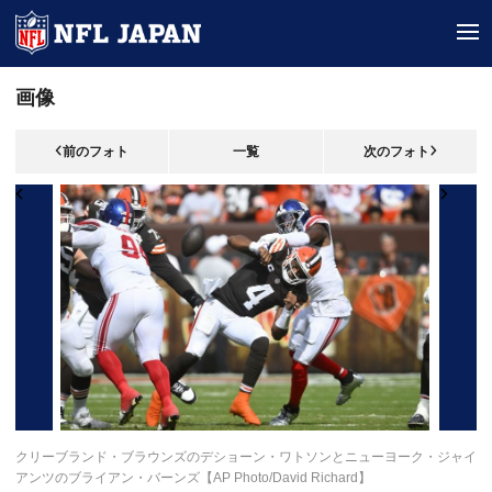
tog
画像
前のフォト
一覧
次のフォト
クリーブランド・ブラウンズのデショーン・ワトソンとニューヨーク・ジャイ
アンツのブライアン・バーンズ【AP Photo/David Richard】