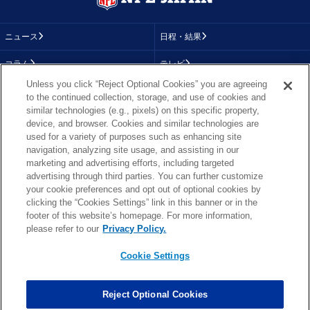
ニュース
日程・結果
コラム
テレビ
Unless you click “Reject Optional Cookies” you are agreeing
動画
画像
to the continued collection, storage, and use of cookies and
similar technologies (e.g., pixels) on this specific property,
チーム
順位表
device, and browser. Cookies and similar technologies are
used for a variety of purposes such as enhancing site
選手成績
About NFL
navigation, analyzing site usage, and assisting in our
marketing and advertising efforts, including targeted
More NFL
特集
advertising through third parties. You can further customize
your cookie preferences and opt out of optional cookies by
clicking the “Cookies Settings” link in this banner or in the
footer of this website’s homepage. For more information,
TOP
お問い合わせ
FAQ
please refer to our
Privacy Policy.
利用規約
プライバシーポリシー
プライバシー設定
RSS概要
NFL.COM
Cookie Settings
Copyright © NFL JAPAN.COM.All Rights Reserved.
Copyright © LY Corporation. All Rights Reserved.
Reject Optional Cookies
PHOTO BY AP Images / PHOTO BY Getty Images