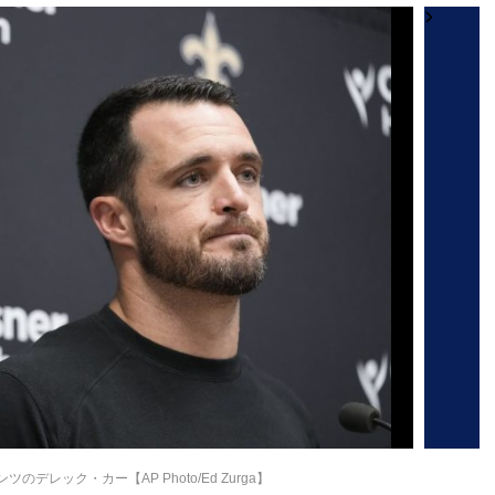
デレック・カー【AP Photo/Ed Zurga】