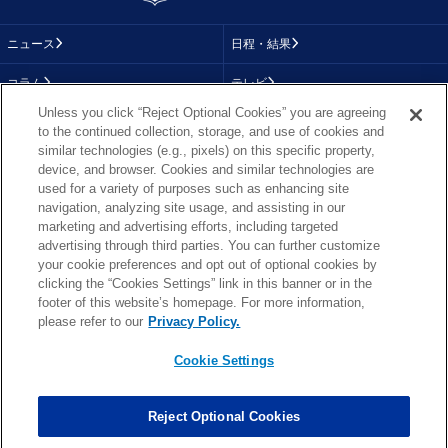
ニュース
日程・結果
コラム
テレビ
Unless you click “Reject Optional Cookies” you are agreeing
動画
画像
to the continued collection, storage, and use of cookies and
similar technologies (e.g., pixels) on this specific property,
チーム
順位表
device, and browser. Cookies and similar technologies are
used for a variety of purposes such as enhancing site
選手成績
About NFL
navigation, analyzing site usage, and assisting in our
marketing and advertising efforts, including targeted
More NFL
特集
advertising through third parties. You can further customize
your cookie preferences and opt out of optional cookies by
clicking the “Cookies Settings” link in this banner or in the
footer of this website’s homepage. For more information,
TOP
お問い合わせ
FAQ
please refer to our
Privacy Policy.
利用規約
プライバシーポリシー
プライバシー設定
RSS概要
NFL.COM
Cookie Settings
Copyright © NFL JAPAN.COM.All Rights Reserved.
Copyright © LY Corporation. All Rights Reserved.
Reject Optional Cookies
PHOTO BY AP Images / PHOTO BY Getty Images
Cookie Settings