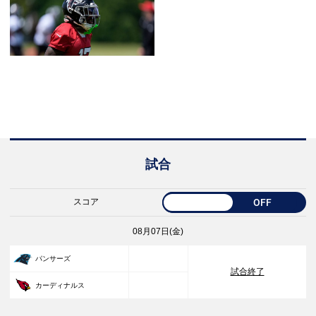
試合
スコア
OFF
08月07日(金)
33
パンサーズ
試合終了
30
カーディナルス