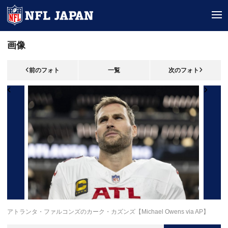
tog
画像
前のフォト
一覧
次のフォト
アトランタ・ファルコンズのカーク・カズンズ【Michael Owens via AP】