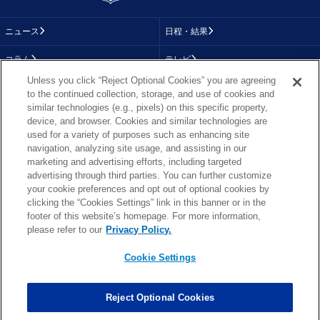
ニュース
日程・結果
コラム
テレビ
Unless you click “Reject Optional Cookies” you are agreeing
動画
画像
to the continued collection, storage, and use of cookies and
similar technologies (e.g., pixels) on this specific property,
チーム
順位表
device, and browser. Cookies and similar technologies are
used for a variety of purposes such as enhancing site
選手成績
About NFL
navigation, analyzing site usage, and assisting in our
marketing and advertising efforts, including targeted
More NFL
特集
advertising through third parties. You can further customize
your cookie preferences and opt out of optional cookies by
clicking the “Cookies Settings” link in this banner or in the
footer of this website’s homepage. For more information,
TOP
お問い合わせ
FAQ
please refer to our
Privacy Policy.
利用規約
プライバシーポリシー
プライバシー設定
RSS概要
NFL.COM
Cookie Settings
Copyright © NFL JAPAN.COM.All Rights Reserved.
Copyright © LY Corporation. All Rights Reserved.
Reject Optional Cookies
PHOTO BY AP Images / PHOTO BY Getty Images
Cookie Settings