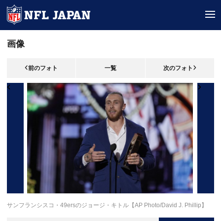
tog
画像
前のフォト
一覧
次のフォト
サンフランシスコ・49ersのジョージ・キトル【AP Photo/David J. Phillip】