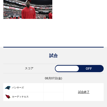
試合
スコア
OFF
08月07日(金)
33
パンサーズ
試合終了
30
カーディナルス