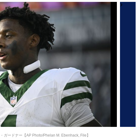
【AP Photo/Phelan M. Ebenhack, File】