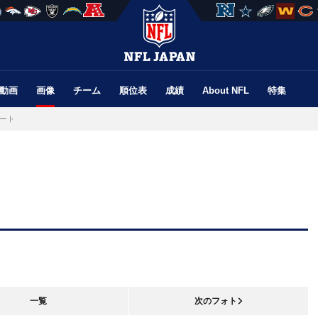
動画
画像
チーム
順位表
成績
About NFL
特集
ート
一覧
次のフォト