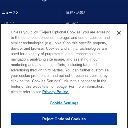
ニュース
日程・結果
コラム
テレビ
Unless you click “Reject Optional Cookies” you are agreeing
動画
画像
to the continued collection, storage, and use of cookies and
similar technologies (e.g., pixels) on this specific property,
チーム
順位表
device, and browser. Cookies and similar technologies are
used for a variety of purposes such as enhancing site
選手成績
About NFL
navigation, analyzing site usage, and assisting in our
marketing and advertising efforts, including targeted
More NFL
特集
advertising through third parties. You can further customize
your cookie preferences and opt out of optional cookies by
clicking the “Cookies Settings” link in this banner or in the
footer of this website’s homepage. For more information,
TOP
お問い合わせ
FAQ
please refer to our
Privacy Policy.
利用規約
プライバシーポリシー
プライバシー設定
RSS概要
NFL.COM
Cookie Settings
Copyright © NFL JAPAN.COM.All Rights Reserved.
Copyright © LY Corporation. All Rights Reserved.
Reject Optional Cookies
PHOTO BY AP Images / PHOTO BY Getty Images
Cookie Settings