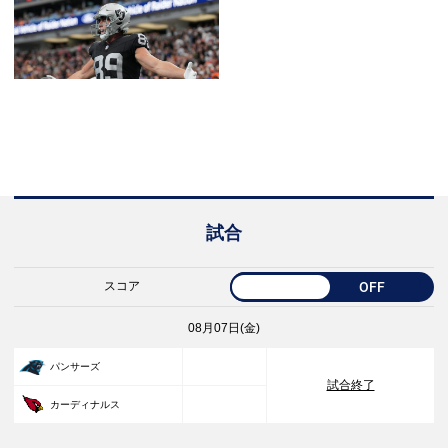
試合
スコア
OFF
08月07日(金)
33
パンサーズ
試合終了
30
カーディナルス