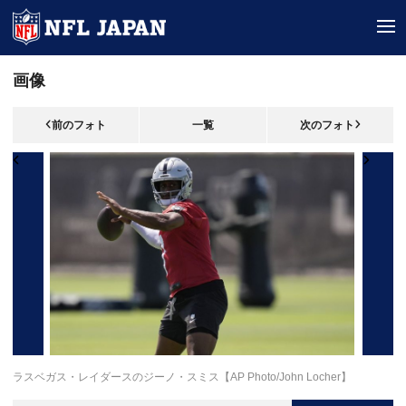
tog
画像
前のフォト
一覧
次のフォト
ラスベガス・レイダースのジーノ・スミス【AP Photo/John Locher】