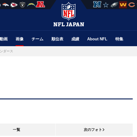
動画
画像
チーム
順位表
成績
About NFL
特集
ンダース
一覧
次のフォト