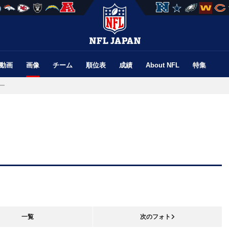
動画
画像
チーム
順位表
成績
About NFL
特集
ー
一覧
次のフォト