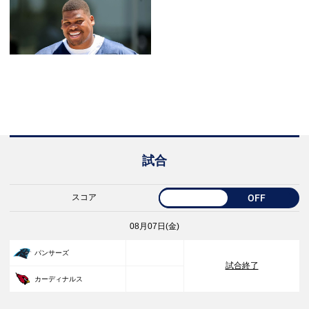
試合
スコア
OFF
08月07日(金)
33
パンサーズ
試合終了
30
カーディナルス