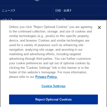
ニュース
日程・結果
コラム
テレビ
Unless you click “Reject Optional Cookies” you are agreeing
動画
画像
to the continued collection, storage, and use of cookies and
similar technologies (e.g., pixels) on this specific property,
チーム
順位表
device, and browser. Cookies and similar technologies are
used for a variety of purposes such as enhancing site
選手成績
About NFL
navigation, analyzing site usage, and assisting in our
marketing and advertising efforts, including targeted
More NFL
特集
advertising through third parties. You can further customize
your cookie preferences and opt out of optional cookies by
clicking the “Cookies Settings” link in this banner or in the
footer of this website’s homepage. For more information,
TOP
お問い合わせ
FAQ
please refer to our
Privacy Policy.
利用規約
プライバシーポリシー
プライバシー設定
RSS概要
NFL.COM
Cookie Settings
Copyright © NFL JAPAN.COM.All Rights Reserved.
Copyright © LY Corporation. All Rights Reserved.
Reject Optional Cookies
PHOTO BY AP Images / PHOTO BY Getty Images
Cookie Settings