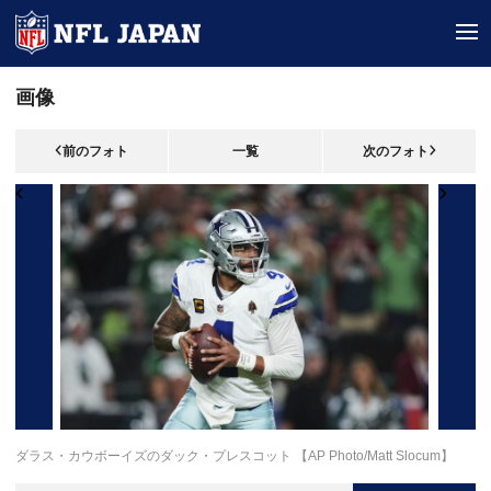
tog
画像
前のフォト
一覧
次のフォト
ダラス・カウボーイズのダック・プレスコット 【AP Photo/Matt Slocum】