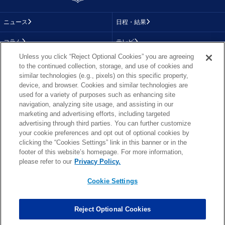
ニュース
日程・結果
コラム
テレビ
Unless you click “Reject Optional Cookies” you are agreeing
動画
画像
to the continued collection, storage, and use of cookies and
similar technologies (e.g., pixels) on this specific property,
チーム
順位表
device, and browser. Cookies and similar technologies are
used for a variety of purposes such as enhancing site
選手成績
About NFL
navigation, analyzing site usage, and assisting in our
marketing and advertising efforts, including targeted
More NFL
特集
advertising through third parties. You can further customize
your cookie preferences and opt out of optional cookies by
clicking the “Cookies Settings” link in this banner or in the
footer of this website’s homepage. For more information,
TOP
お問い合わせ
FAQ
please refer to our
Privacy Policy.
利用規約
プライバシーポリシー
プライバシー設定
RSS概要
NFL.COM
Cookie Settings
Copyright © NFL JAPAN.COM.All Rights Reserved.
Copyright © LY Corporation. All Rights Reserved.
Reject Optional Cookies
PHOTO BY AP Images / PHOTO BY Getty Images
Cookie Settings