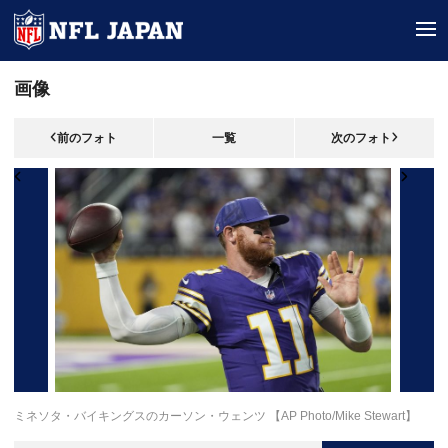
tog
画像
前のフォト
一覧
次のフォト
ミネソタ・バイキングスのカーソン・ウェンツ 【AP Photo/Mike Stewart】