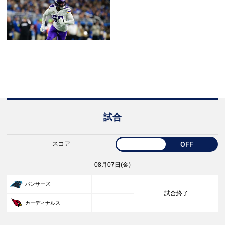
試合
スコア
OFF
08月07日(金)
33
パンサーズ
試合終了
30
カーディナルス