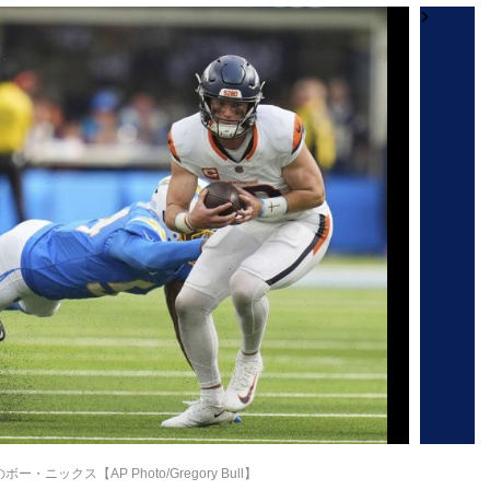
ニックス【AP Photo/Gregory Bull】