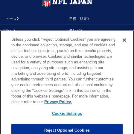
ニュース
日程・結果
コラム
テレビ
Unless you click “Reject Optional Cookies” you are agreeing
動画
画像
to the continued collection, storage, and use of cookies and
similar technologies (e.g., pixels) on this specific property,
チーム
順位表
device, and browser. Cookies and similar technologies are
used for a variety of purposes such as enhancing site
選手成績
About NFL
navigation, analyzing site usage, and assisting in our
marketing and advertising efforts, including targeted
More NFL
特集
advertising through third parties. You can further customize
your cookie preferences and opt out of optional cookies by
clicking the “Cookies Settings” link in this banner or in the
footer of this website’s homepage. For more information,
TOP
お問い合わせ
FAQ
please refer to our
Privacy Policy.
利用規約
プライバシーポリシー
プライバシー設定
RSS概要
NFL.COM
Cookie Settings
Copyright © NFL JAPAN.COM.All Rights Reserved.
Copyright © LY Corporation. All Rights Reserved.
Reject Optional Cookies
PHOTO BY AP Images / PHOTO BY Getty Images