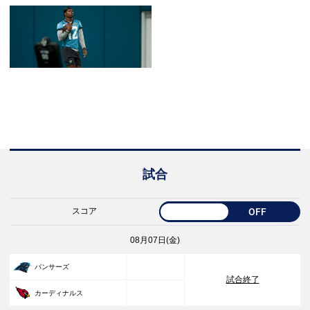
試合
スコア
OFF
08月07日(金)
33
パンサーズ
試合終了
30
カーディナルス