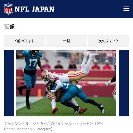
tog
画像
前のフォト
一覧
次のフォト
ジャクソンビル・ジャガーズのベイシャル・トゥートン【(AP
Photo/Godofredo A. Vásquez】