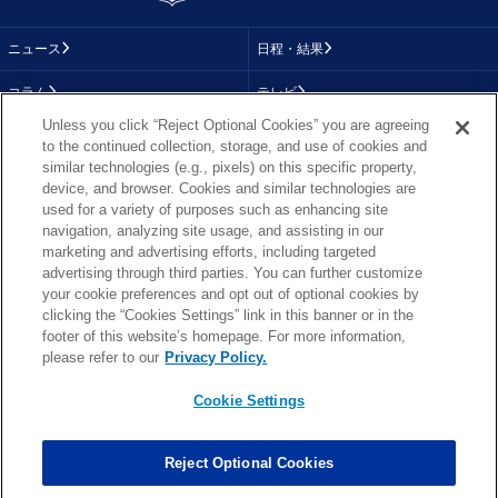
ニュース
日程・結果
コラム
テレビ
Unless you click “Reject Optional Cookies” you are agreeing
動画
画像
to the continued collection, storage, and use of cookies and
similar technologies (e.g., pixels) on this specific property,
チーム
順位表
device, and browser. Cookies and similar technologies are
used for a variety of purposes such as enhancing site
選手成績
About NFL
navigation, analyzing site usage, and assisting in our
marketing and advertising efforts, including targeted
More NFL
特集
advertising through third parties. You can further customize
your cookie preferences and opt out of optional cookies by
clicking the “Cookies Settings” link in this banner or in the
footer of this website’s homepage. For more information,
TOP
お問い合わせ
FAQ
please refer to our
Privacy Policy.
利用規約
プライバシーポリシー
プライバシー設定
RSS概要
NFL.COM
Cookie Settings
Copyright © NFL JAPAN.COM.All Rights Reserved.
Copyright © LY Corporation. All Rights Reserved.
Reject Optional Cookies
PHOTO BY AP Images / PHOTO BY Getty Images
Cookie Settings