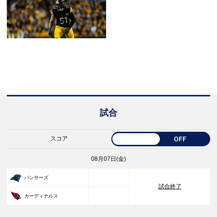
試合
スコア
OFF
08月07日(金)
33
パンサーズ
試合終了
30
カーディナルス