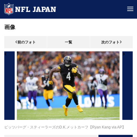
tog
画像
前のフォト
一覧
次のフォト
ピッツバーグ・スティーラーズのD.K.メットカーフ【Ryan Kang via AP】