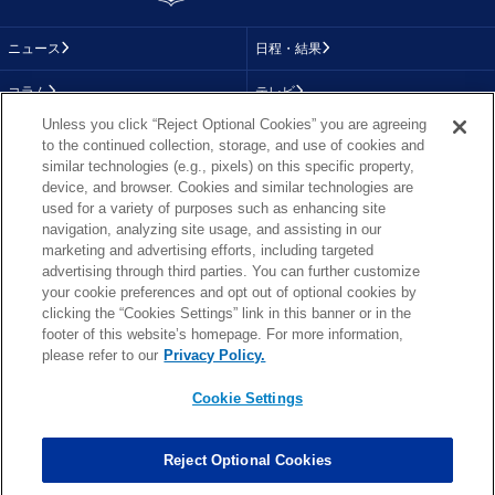
ニュース
日程・結果
コラム
テレビ
Unless you click “Reject Optional Cookies” you are agreeing
動画
画像
to the continued collection, storage, and use of cookies and
similar technologies (e.g., pixels) on this specific property,
チーム
順位表
device, and browser. Cookies and similar technologies are
used for a variety of purposes such as enhancing site
選手成績
About NFL
navigation, analyzing site usage, and assisting in our
marketing and advertising efforts, including targeted
More NFL
特集
advertising through third parties. You can further customize
your cookie preferences and opt out of optional cookies by
clicking the “Cookies Settings” link in this banner or in the
footer of this website’s homepage. For more information,
TOP
お問い合わせ
FAQ
please refer to our
Privacy Policy.
利用規約
プライバシーポリシー
プライバシー設定
RSS概要
NFL.COM
Cookie Settings
Copyright © NFL JAPAN.COM.All Rights Reserved.
Copyright © LY Corporation. All Rights Reserved.
Reject Optional Cookies
PHOTO BY AP Images / PHOTO BY Getty Images
Cookie Settings