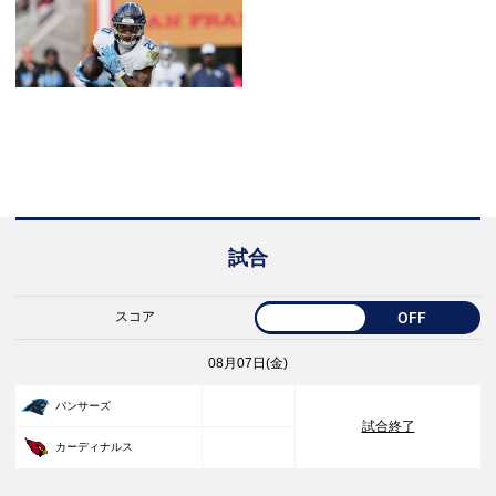
試合
スコア
OFF
08月07日(金)
33
パンサーズ
試合終了
30
カーディナルス