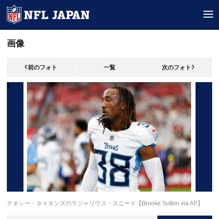
tog
画像
前のフォト
一覧
次のフォト
テネシー・タイタンズのラジャリウス・スニード【Brooke Sutton via AP】