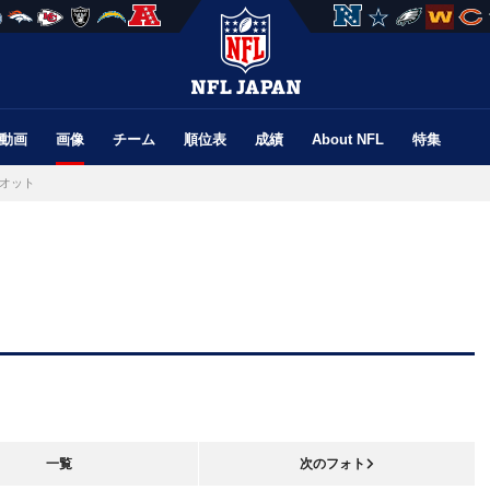
動画
画像
チーム
順位表
成績
About NFL
特集
オット
一覧
次のフォト