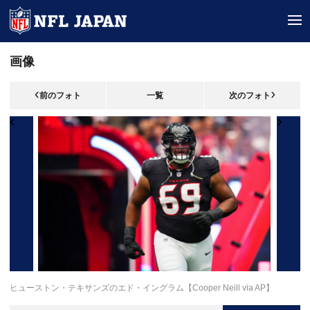
tog
画像
前のフォト
一覧
次のフォト
ヒューストン・テキサンズのエド・イングラム【Cooper Neill via AP】