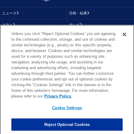
ニュース
日程・結果
コラム
テレビ
Unless you click “Reject Optional Cookies” you are agreeing
動画
画像
to the continued collection, storage, and use of cookies and
similar technologies (e.g., pixels) on this specific property,
チーム
順位表
device, and browser. Cookies and similar technologies are
used for a variety of purposes such as enhancing site
選手成績
About NFL
navigation, analyzing site usage, and assisting in our
marketing and advertising efforts, including targeted
More NFL
特集
advertising through third parties. You can further customize
your cookie preferences and opt out of optional cookies by
clicking the “Cookies Settings” link in this banner or in the
footer of this website’s homepage. For more information,
TOP
お問い合わせ
FAQ
please refer to our
Privacy Policy.
利用規約
プライバシーポリシー
プライバシー設定
RSS概要
NFL.COM
Cookie Settings
Copyright © NFL JAPAN.COM.All Rights Reserved.
Copyright © LY Corporation. All Rights Reserved.
Reject Optional Cookies
PHOTO BY AP Images / PHOTO BY Getty Images
Cookie Settings