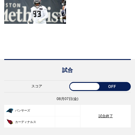
試合
スコア
OFF
08月07日(金)
33
パンサーズ
試合終了
30
カーディナルス