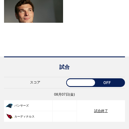
試合
スコア
OFF
08月07日(金)
33
パンサーズ
試合終了
30
カーディナルス