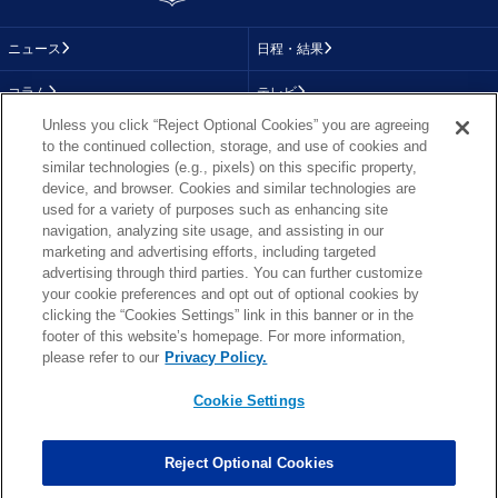
ニュース
日程・結果
コラム
テレビ
Unless you click “Reject Optional Cookies” you are agreeing
動画
画像
to the continued collection, storage, and use of cookies and
similar technologies (e.g., pixels) on this specific property,
チーム
順位表
device, and browser. Cookies and similar technologies are
used for a variety of purposes such as enhancing site
選手成績
About NFL
navigation, analyzing site usage, and assisting in our
marketing and advertising efforts, including targeted
More NFL
特集
advertising through third parties. You can further customize
your cookie preferences and opt out of optional cookies by
clicking the “Cookies Settings” link in this banner or in the
footer of this website’s homepage. For more information,
TOP
お問い合わせ
FAQ
please refer to our
Privacy Policy.
利用規約
プライバシーポリシー
プライバシー設定
RSS概要
NFL.COM
Cookie Settings
Copyright © NFL JAPAN.COM.All Rights Reserved.
Copyright © LY Corporation. All Rights Reserved.
Reject Optional Cookies
PHOTO BY AP Images / PHOTO BY Getty Images
Cookie Settings