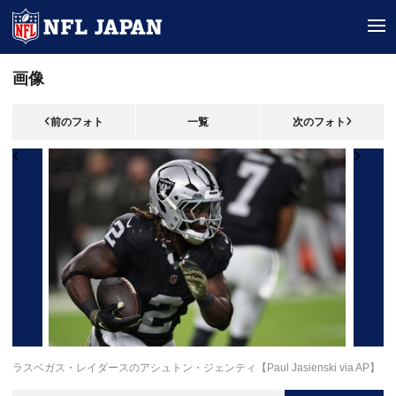
tog
画像
前のフォト
一覧
次のフォト
ラスベガス・レイダースのアシュトン・ジェンティ【Paul Jasienski via AP】