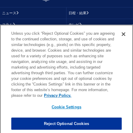
ニュース
日程・結果
コラム
テレビ
Unless you click “Reject Optional Cookies” you are agreeing
動画
画像
to the continued collection, storage, and use of cookies and
similar technologies (e.g., pixels) on this specific property,
チーム
順位表
device, and browser. Cookies and similar technologies are
used for a variety of purposes such as enhancing site
選手成績
About NFL
navigation, analyzing site usage, and assisting in our
marketing and advertising efforts, including targeted
More NFL
特集
advertising through third parties. You can further customize
your cookie preferences and opt out of optional cookies by
clicking the “Cookies Settings” link in this banner or in the
footer of this website’s homepage. For more information,
TOP
お問い合わせ
FAQ
please refer to our
Privacy Policy.
利用規約
プライバシーポリシー
プライバシー設定
RSS概要
NFL.COM
Cookie Settings
Copyright © NFL JAPAN.COM.All Rights Reserved.
Copyright © LY Corporation. All Rights Reserved.
Reject Optional Cookies
PHOTO BY AP Images / PHOTO BY Getty Images
Cookie Settings