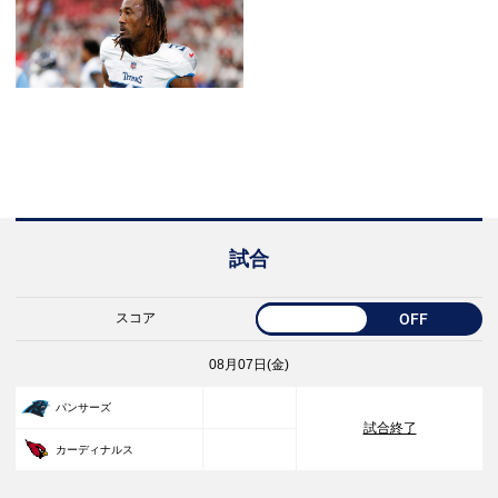
試合
スコア
OFF
08月07日(金)
33
パンサーズ
試合終了
30
カーディナルス