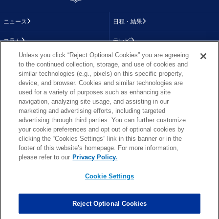
ニュース
日程・結果
コラム
テレビ
Unless you click “Reject Optional Cookies” you are agreeing
動画
画像
to the continued collection, storage, and use of cookies and
similar technologies (e.g., pixels) on this specific property,
チーム
順位表
device, and browser. Cookies and similar technologies are
used for a variety of purposes such as enhancing site
選手成績
About NFL
navigation, analyzing site usage, and assisting in our
marketing and advertising efforts, including targeted
More NFL
特集
advertising through third parties. You can further customize
your cookie preferences and opt out of optional cookies by
clicking the “Cookies Settings” link in this banner or in the
footer of this website’s homepage. For more information,
TOP
お問い合わせ
FAQ
please refer to our
Privacy Policy.
利用規約
プライバシーポリシー
プライバシー設定
RSS概要
NFL.COM
Cookie Settings
Copyright © NFL JAPAN.COM.All Rights Reserved.
Copyright © LY Corporation. All Rights Reserved.
Reject Optional Cookies
PHOTO BY AP Images / PHOTO BY Getty Images
Cookie Settings