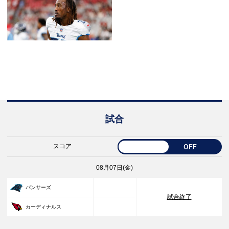
試合
スコア
OFF
08月07日(金)
33
パンサーズ
試合終了
30
カーディナルス