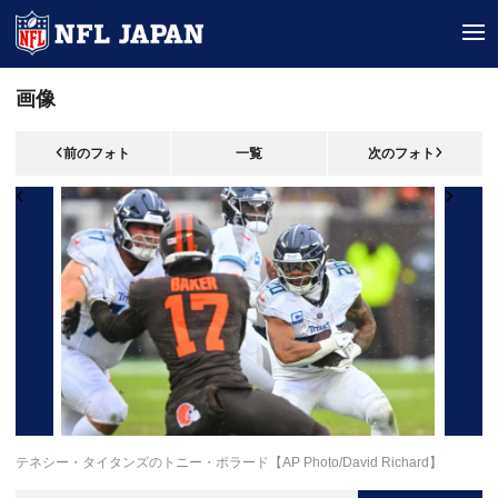
tog
画像
前のフォト
一覧
次のフォト
テネシー・タイタンズのトニー・ポラード【AP Photo/David Richard】