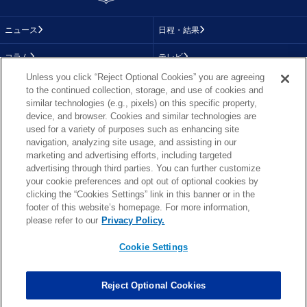
ニュース
日程・結果
コラム
テレビ
Unless you click “Reject Optional Cookies” you are agreeing
動画
画像
to the continued collection, storage, and use of cookies and
similar technologies (e.g., pixels) on this specific property,
チーム
順位表
device, and browser. Cookies and similar technologies are
used for a variety of purposes such as enhancing site
選手成績
About NFL
navigation, analyzing site usage, and assisting in our
marketing and advertising efforts, including targeted
More NFL
特集
advertising through third parties. You can further customize
your cookie preferences and opt out of optional cookies by
clicking the “Cookies Settings” link in this banner or in the
footer of this website’s homepage. For more information,
TOP
お問い合わせ
FAQ
please refer to our
Privacy Policy.
利用規約
プライバシーポリシー
プライバシー設定
RSS概要
NFL.COM
Cookie Settings
Copyright © NFL JAPAN.COM.All Rights Reserved.
Copyright © LY Corporation. All Rights Reserved.
Reject Optional Cookies
PHOTO BY AP Images / PHOTO BY Getty Images
Cookie Settings