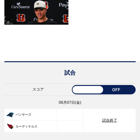
試合
スコア
OFF
08月07日(金)
33
パンサーズ
試合終了
30
カーディナルス