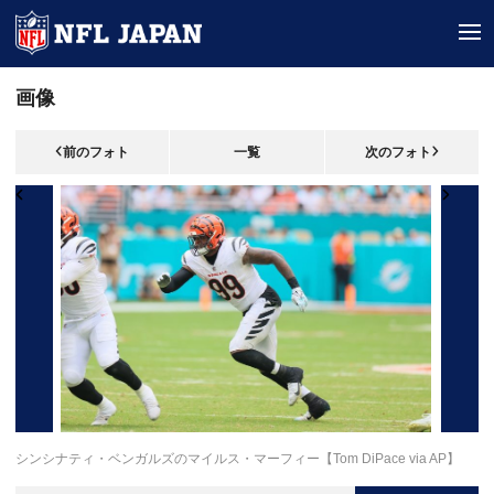
tog
画像
前のフォト
一覧
次のフォト
シンシナティ・ベンガルズのマイルス・マーフィー【Tom DiPace via AP】