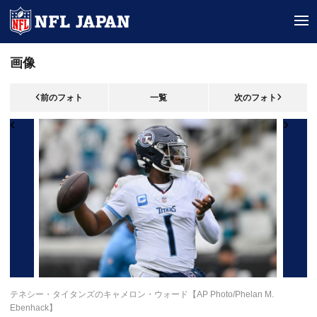
tog
画像
前のフォト
一覧
次のフォト
テネシー・タイタンズのキャメロン・ウォード【AP Photo/Phelan M.
Ebenhack】