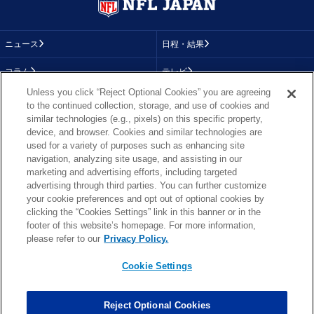
ニュース
日程・結果
コラム
テレビ
Unless you click “Reject Optional Cookies” you are agreeing
動画
画像
to the continued collection, storage, and use of cookies and
similar technologies (e.g., pixels) on this specific property,
チーム
順位表
device, and browser. Cookies and similar technologies are
used for a variety of purposes such as enhancing site
選手成績
About NFL
navigation, analyzing site usage, and assisting in our
marketing and advertising efforts, including targeted
More NFL
特集
advertising through third parties. You can further customize
your cookie preferences and opt out of optional cookies by
clicking the “Cookies Settings” link in this banner or in the
footer of this website’s homepage. For more information,
TOP
お問い合わせ
FAQ
please refer to our
Privacy Policy.
利用規約
プライバシーポリシー
プライバシー設定
RSS概要
NFL.COM
Cookie Settings
Copyright © NFL JAPAN.COM.All Rights Reserved.
Copyright © LY Corporation. All Rights Reserved.
Reject Optional Cookies
PHOTO BY AP Images / PHOTO BY Getty Images