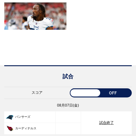
試合
スコア
OFF
08月07日(金)
33
パンサーズ
試合終了
30
カーディナルス