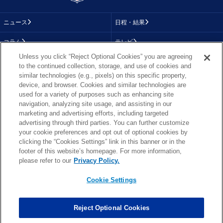
ニュース
日程・結果
コラム
テレビ
Unless you click “Reject Optional Cookies” you are agreeing
動画
画像
to the continued collection, storage, and use of cookies and
similar technologies (e.g., pixels) on this specific property,
チーム
順位表
device, and browser. Cookies and similar technologies are
used for a variety of purposes such as enhancing site
選手成績
About NFL
navigation, analyzing site usage, and assisting in our
marketing and advertising efforts, including targeted
More NFL
特集
advertising through third parties. You can further customize
your cookie preferences and opt out of optional cookies by
clicking the “Cookies Settings” link in this banner or in the
footer of this website’s homepage. For more information,
TOP
お問い合わせ
FAQ
please refer to our
Privacy Policy.
利用規約
プライバシーポリシー
プライバシー設定
RSS概要
NFL.COM
Cookie Settings
Copyright © NFL JAPAN.COM.All Rights Reserved.
Copyright © LY Corporation. All Rights Reserved.
Reject Optional Cookies
PHOTO BY AP Images / PHOTO BY Getty Images
Cookie Settings