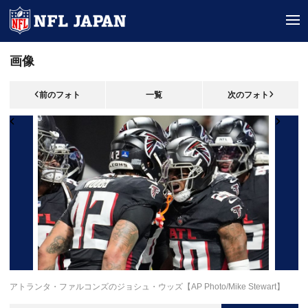
tog
画像
前のフォト
一覧
次のフォト
アトランタ・ファルコンズのジョシュ・ウッズ【AP Photo/Mike Stewart】