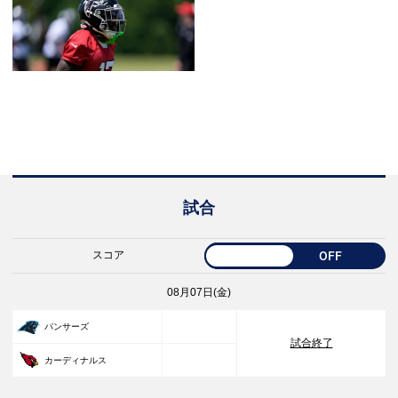
試合
スコア
OFF
08月07日(金)
33
パンサーズ
試合終了
30
カーディナルス