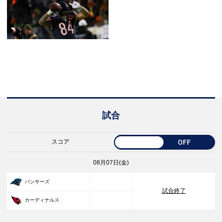
試合
スコア
OFF
08月07日(金)
33
パンサーズ
試合終了
30
カーディナルス