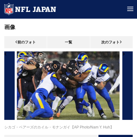
tog
画像
前のフォト
一覧
次のフォト
シカゴ・ベアーズのカイル・モナンガイ【AP Photo/Nam Y. Huh】