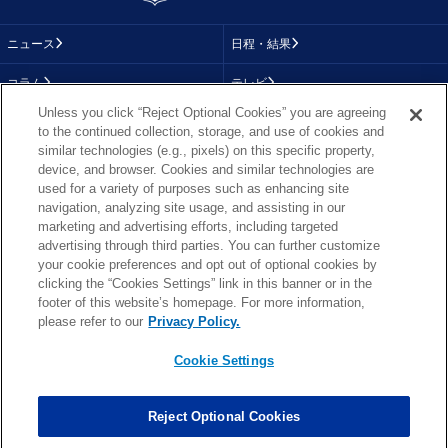
ニュース
日程・結果
コラム
テレビ
Unless you click “Reject Optional Cookies” you are agreeing
動画
画像
to the continued collection, storage, and use of cookies and
similar technologies (e.g., pixels) on this specific property,
チーム
順位表
device, and browser. Cookies and similar technologies are
used for a variety of purposes such as enhancing site
選手成績
About NFL
navigation, analyzing site usage, and assisting in our
marketing and advertising efforts, including targeted
More NFL
特集
advertising through third parties. You can further customize
your cookie preferences and opt out of optional cookies by
clicking the “Cookies Settings” link in this banner or in the
footer of this website’s homepage. For more information,
TOP
お問い合わせ
FAQ
please refer to our
Privacy Policy.
利用規約
プライバシーポリシー
プライバシー設定
RSS概要
NFL.COM
Cookie Settings
Copyright © NFL JAPAN.COM.All Rights Reserved.
Copyright © LY Corporation. All Rights Reserved.
Reject Optional Cookies
PHOTO BY AP Images / PHOTO BY Getty Images
Cookie Settings