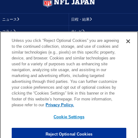
ニュース
日程・結果
コラム
テレビ
Unless you click “Reject Optional Cookies” you are agreeing
動画
画像
to the continued collection, storage, and use of cookies and
similar technologies (e.g., pixels) on this specific property,
チーム
順位表
device, and browser. Cookies and similar technologies are
used for a variety of purposes such as enhancing site
選手成績
About NFL
navigation, analyzing site usage, and assisting in our
marketing and advertising efforts, including targeted
More NFL
特集
advertising through third parties. You can further customize
your cookie preferences and opt out of optional cookies by
clicking the “Cookies Settings” link in this banner or in the
footer of this website’s homepage. For more information,
TOP
お問い合わせ
FAQ
please refer to our
Privacy Policy.
利用規約
プライバシーポリシー
プライバシー設定
RSS概要
NFL.COM
Cookie Settings
Copyright © NFL JAPAN.COM.All Rights Reserved.
Copyright © LY Corporation. All Rights Reserved.
Reject Optional Cookies
PHOTO BY AP Images / PHOTO BY Getty Images