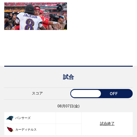
試合
スコア
OFF
08月07日(金)
33
パンサーズ
試合終了
30
カーディナルス