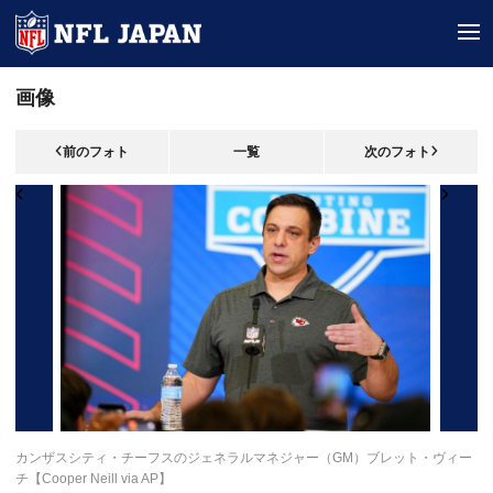
tog
画像
前のフォト
一覧
次のフォト
カンザスシティ・チーフスのジェネラルマネジャー（GM）ブレット・ヴィー
チ【Cooper Neill via AP】