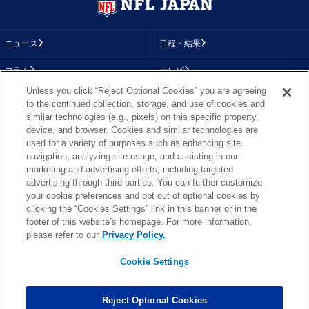
ニュース
日程・結果
コラム
テレビ
Unless you click “Reject Optional Cookies” you are agreeing
動画
画像
to the continued collection, storage, and use of cookies and
similar technologies (e.g., pixels) on this specific property,
チーム
順位表
device, and browser. Cookies and similar technologies are
used for a variety of purposes such as enhancing site
選手成績
About NFL
navigation, analyzing site usage, and assisting in our
marketing and advertising efforts, including targeted
More NFL
特集
advertising through third parties. You can further customize
your cookie preferences and opt out of optional cookies by
clicking the “Cookies Settings” link in this banner or in the
footer of this website’s homepage. For more information,
TOP
お問い合わせ
FAQ
please refer to our
Privacy Policy.
利用規約
プライバシーポリシー
プライバシー設定
RSS概要
NFL.COM
Cookie Settings
Copyright © NFL JAPAN.COM.All Rights Reserved.
Copyright © LY Corporation. All Rights Reserved.
Reject Optional Cookies
PHOTO BY AP Images / PHOTO BY Getty Images