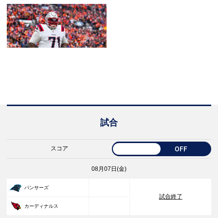
試合
スコア
OFF
08月07日(金)
33
パンサーズ
試合終了
30
カーディナルス