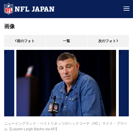
tog
画像
前のフォト
一覧
次のフォト
ニューイングランド・ペイトリオッツのヘッドコーチ（HC）マイク・ブラベ
ル【Lauren Leigh Bacho via AP】