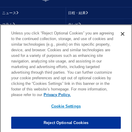
ニュース
日程・結果
コラム
テレビ
Unless you click “Reject Optional Cookies” you are agreeing
動画
画像
to the continued collection, storage, and use of cookies and
similar technologies (e.g., pixels) on this specific property,
チーム
順位表
device, and browser. Cookies and similar technologies are
used for a variety of purposes such as enhancing site
選手成績
About NFL
navigation, analyzing site usage, and assisting in our
marketing and advertising efforts, including targeted
More NFL
特集
advertising through third parties. You can further customize
your cookie preferences and opt out of optional cookies by
clicking the “Cookies Settings” link in this banner or in the
footer of this website’s homepage. For more information,
TOP
お問い合わせ
FAQ
please refer to our
Privacy Policy.
利用規約
プライバシーポリシー
プライバシー設定
RSS概要
NFL.COM
Cookie Settings
Copyright © NFL JAPAN.COM.All Rights Reserved.
Copyright © LY Corporation. All Rights Reserved.
Reject Optional Cookies
PHOTO BY AP Images / PHOTO BY Getty Images
Cookie Settings