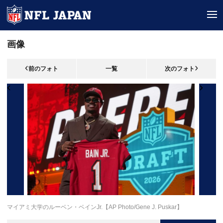
tog
画像
前のフォト
一覧
次のフォト
マイアミ大学のルーベン・ベインJr.【AP Photo/Gene J. Puskar】