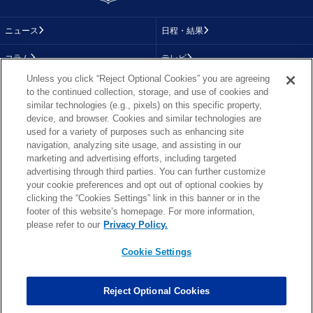
ニュース
日程・結果
コラム
テレビ
Unless you click “Reject Optional Cookies” you are agreeing
動画
画像
to the continued collection, storage, and use of cookies and
similar technologies (e.g., pixels) on this specific property,
チーム
順位表
device, and browser. Cookies and similar technologies are
used for a variety of purposes such as enhancing site
選手成績
About NFL
navigation, analyzing site usage, and assisting in our
marketing and advertising efforts, including targeted
More NFL
特集
advertising through third parties. You can further customize
your cookie preferences and opt out of optional cookies by
clicking the “Cookies Settings” link in this banner or in the
footer of this website’s homepage. For more information,
TOP
お問い合わせ
FAQ
please refer to our
Privacy Policy.
利用規約
プライバシーポリシー
プライバシー設定
RSS概要
NFL.COM
Cookie Settings
Copyright © NFL JAPAN.COM.All Rights Reserved.
Copyright © LY Corporation. All Rights Reserved.
Reject Optional Cookies
PHOTO BY AP Images / PHOTO BY Getty Images
Cookie Settings