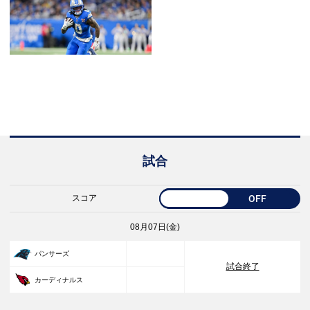
試合
スコア
OFF
08月07日(金)
33
パンサーズ
試合終了
30
カーディナルス