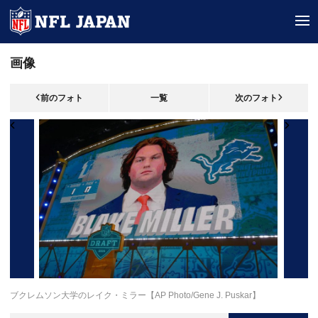
tog
画像
前のフォト
一覧
次のフォト
ブクレムソン大学のレイク・ミラー【AP Photo/Gene J. Puskar】