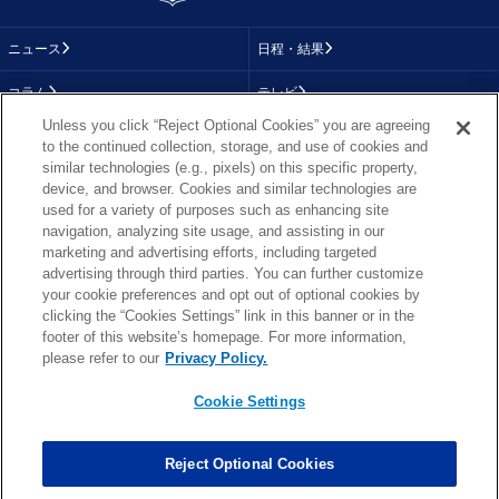
ニュース
日程・結果
コラム
テレビ
Unless you click “Reject Optional Cookies” you are agreeing
動画
画像
to the continued collection, storage, and use of cookies and
similar technologies (e.g., pixels) on this specific property,
チーム
順位表
device, and browser. Cookies and similar technologies are
used for a variety of purposes such as enhancing site
選手成績
About NFL
navigation, analyzing site usage, and assisting in our
marketing and advertising efforts, including targeted
More NFL
特集
advertising through third parties. You can further customize
your cookie preferences and opt out of optional cookies by
clicking the “Cookies Settings” link in this banner or in the
footer of this website’s homepage. For more information,
TOP
お問い合わせ
FAQ
please refer to our
Privacy Policy.
利用規約
プライバシーポリシー
プライバシー設定
RSS概要
NFL.COM
Cookie Settings
Copyright © NFL JAPAN.COM.All Rights Reserved.
Copyright © LY Corporation. All Rights Reserved.
Reject Optional Cookies
PHOTO BY AP Images / PHOTO BY Getty Images
Cookie Settings