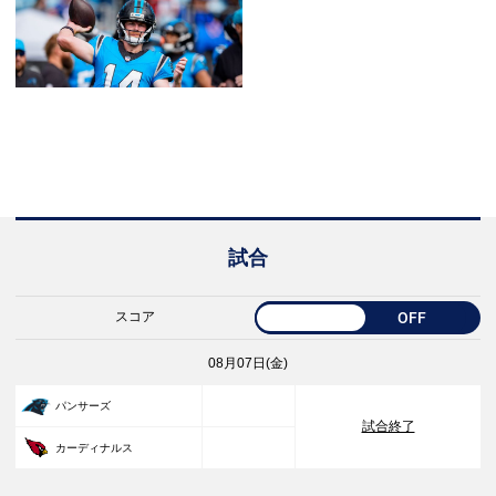
試合
スコア
OFF
08月07日(金)
33
パンサーズ
試合終了
30
カーディナルス