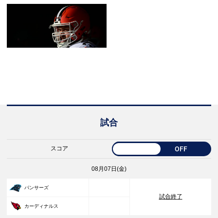
試合
スコア
OFF
08月07日(金)
33
パンサーズ
試合終了
30
カーディナルス