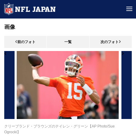
tog
画像
前のフォト
一覧
次のフォト
クリーブランド・ブラウンズのテイレン・グリーン【AP Photo/Sue
Ogrocki】