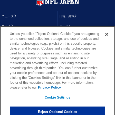
ニュース
日程・結果
コラム
テレビ
Unless you click “Reject Optional Cookies” you are agreeing
動画
画像
to the continued collection, storage, and use of cookies and
similar technologies (e.g., pixels) on this specific property,
チーム
順位表
device, and browser. Cookies and similar technologies are
used for a variety of purposes such as enhancing site
選手成績
About NFL
navigation, analyzing site usage, and assisting in our
marketing and advertising efforts, including targeted
More NFL
特集
advertising through third parties. You can further customize
your cookie preferences and opt out of optional cookies by
clicking the “Cookies Settings” link in this banner or in the
footer of this website’s homepage. For more information,
TOP
お問い合わせ
FAQ
please refer to our
Privacy Policy.
利用規約
プライバシーポリシー
プライバシー設定
RSS概要
NFL.COM
Cookie Settings
Copyright © NFL JAPAN.COM.All Rights Reserved.
Copyright © LY Corporation. All Rights Reserved.
Reject Optional Cookies
PHOTO BY AP Images / PHOTO BY Getty Images