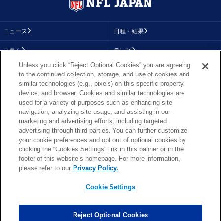
ニュース
日程・結果
コラム
テレビ
Unless you click “Reject Optional Cookies” you are agreeing
動画
画像
to the continued collection, storage, and use of cookies and
similar technologies (e.g., pixels) on this specific property,
チーム
順位表
device, and browser. Cookies and similar technologies are
used for a variety of purposes such as enhancing site
選手成績
About NFL
navigation, analyzing site usage, and assisting in our
marketing and advertising efforts, including targeted
More NFL
特集
advertising through third parties. You can further customize
your cookie preferences and opt out of optional cookies by
clicking the “Cookies Settings” link in this banner or in the
footer of this website’s homepage. For more information,
TOP
お問い合わせ
FAQ
please refer to our
Privacy Policy.
利用規約
プライバシーポリシー
プライバシー設定
RSS概要
NFL.COM
Cookie Settings
Copyright © NFL JAPAN.COM.All Rights Reserved.
Copyright © LY Corporation. All Rights Reserved.
Reject Optional Cookies
PHOTO BY AP Images / PHOTO BY Getty Images