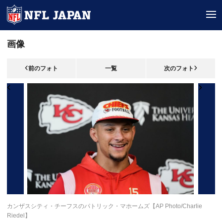
tog
画像
前のフォト
一覧
次のフォト
カンザスシティ・チーフスのパトリック・マホームズ【AP Photo/Charlie
Riedel】