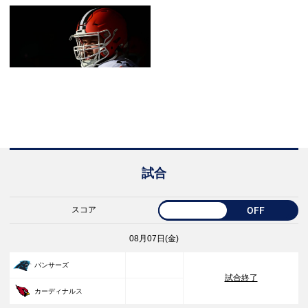
試合
スコア
OFF
08月07日(金)
33
パンサーズ
試合終了
30
カーディナルス