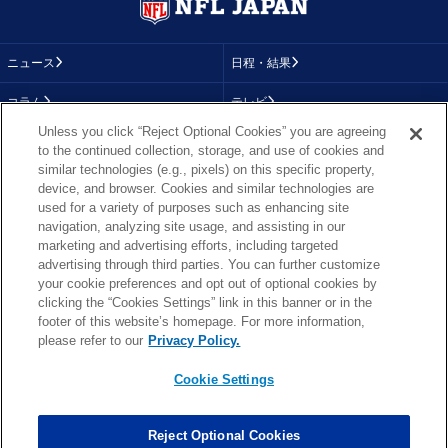
ニュース
日程・結果
コラム
テレビ
Unless you click “Reject Optional Cookies” you are agreeing
動画
画像
to the continued collection, storage, and use of cookies and
similar technologies (e.g., pixels) on this specific property,
チーム
順位表
device, and browser. Cookies and similar technologies are
used for a variety of purposes such as enhancing site
選手成績
About NFL
navigation, analyzing site usage, and assisting in our
marketing and advertising efforts, including targeted
More NFL
特集
advertising through third parties. You can further customize
your cookie preferences and opt out of optional cookies by
clicking the “Cookies Settings” link in this banner or in the
footer of this website’s homepage. For more information,
TOP
お問い合わせ
FAQ
please refer to our
Privacy Policy.
利用規約
プライバシーポリシー
プライバシー設定
RSS概要
NFL.COM
Cookie Settings
Copyright © NFL JAPAN.COM.All Rights Reserved.
Copyright © LY Corporation. All Rights Reserved.
Reject Optional Cookies
PHOTO BY AP Images / PHOTO BY Getty Images