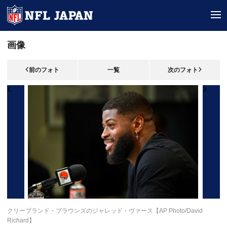
tog
画像
前のフォト
一覧
次のフォト
クリーブランド・ブラウンズのジャレッド・ヴァース【AP Photo/David
Richard】