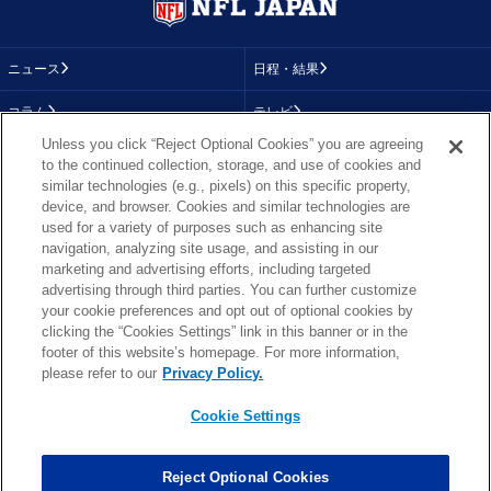
ニュース
日程・結果
コラム
テレビ
Unless you click “Reject Optional Cookies” you are agreeing
動画
画像
to the continued collection, storage, and use of cookies and
similar technologies (e.g., pixels) on this specific property,
チーム
順位表
device, and browser. Cookies and similar technologies are
used for a variety of purposes such as enhancing site
選手成績
About NFL
navigation, analyzing site usage, and assisting in our
marketing and advertising efforts, including targeted
More NFL
特集
advertising through third parties. You can further customize
your cookie preferences and opt out of optional cookies by
clicking the “Cookies Settings” link in this banner or in the
footer of this website’s homepage. For more information,
TOP
お問い合わせ
FAQ
please refer to our
Privacy Policy.
利用規約
プライバシーポリシー
プライバシー設定
RSS概要
NFL.COM
Cookie Settings
Copyright © NFL JAPAN.COM.All Rights Reserved.
Copyright © LY Corporation. All Rights Reserved.
Reject Optional Cookies
PHOTO BY AP Images / PHOTO BY Getty Images