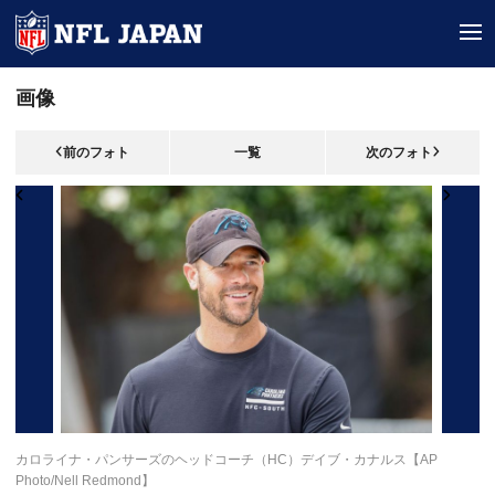
tog
画像
前のフォト
一覧
次のフォト
カロライナ・パンサーズのヘッドコーチ（HC）デイブ・カナルス【AP
Photo/Nell Redmond】